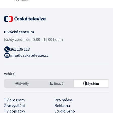
Divácké centrum
každý všední den:
8:00—16:00 hodin
261 136 113
info@ceskatelevize.cz
Vzhled
Světlý
Tmavý
Systém
TV program
Pro média
Živé vysílání
Reklama
TV poplatky
Studio Brno