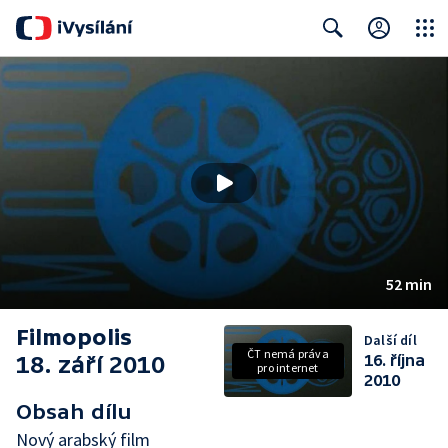
Close
Search
52 min
Filmopolis
Další díl
ČT nemá práva
18. září 2010
16. října
pro internet
2010
Obsah dílu
Nový arabský film