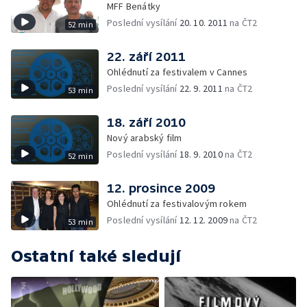
MFF Benátky
Poslední vysílání
20. 10. 2011
na ČT2
52 min
22. září 2011
Ohlédnutí za festivalem v Cannes
Poslední vysílání
22. 9. 2011
na ČT2
53 min
18. září 2010
Nový arabský film
Poslední vysílání
18. 9. 2010
na ČT2
52 min
12. prosince 2009
Ohlédnutí za festivalovým rokem
Poslední vysílání
12. 12. 2009
na ČT2
53 min
Ostatní také sledují