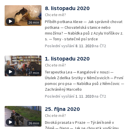
8. listopadu 2020
Chcete mě?
Příběh potkana Alexe — Jak správně chovat
26 min
potkana — Chovatelská stanice nebo
množírna? — Nabídka psů z Azylu Voříškov z.
s. — Tony - statečné psí srdce
Poslední vysílání
8. 11. 2020
na ČT2
1. listopadu 2020
Chcete mě?
Terapeutka Lea — Kangalové v nouzi —
27 min
Útulek Zdeňka Srstky v Němčovicích — První
pomoc pro psa — Nabídka psů z Němčovic —
Zachráněný Marcello
Poslední vysílání
1. 11. 2020
na ČT2
25. října 2020
Chcete mě?
Divoká prasata v Praze — Týrání koně v
26 min
Žilině — Dixon — Jak se chovat k vodícímu