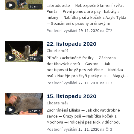
Labradoodle — Nebezpečné krmení zvířat —
26 min
Punťa — První pomoc pro psy - kabáty a
mikiny — Nabídka psů a koček z Azylu Tylda
— Seznámení s psouny prériovými
Poslední vysílání
29. 11. 2020
na ČT2
22. listopadu 2020
Chcete mě?
Příběh zachráněné fretky — Záchrana
27 min
dostihových chrtů — Gaston — Jak
postupovat když pes zaběhne — Nabídka
psů z Naděje pro čtyři packy o. s. — Maggie -
aktivní stáří v kočárku
Poslední vysílání
22. 11. 2020
na ČT2
15. listopadu 2020
Chcete mě?
Zachráněná Lilinka — Jak chovat drobné
27 min
savce — Úrazy psů — Nabídka koček z
Mochova — Policejní pes Nick v důchodu
Poslední vysílání
15. 11. 2020
na ČT2