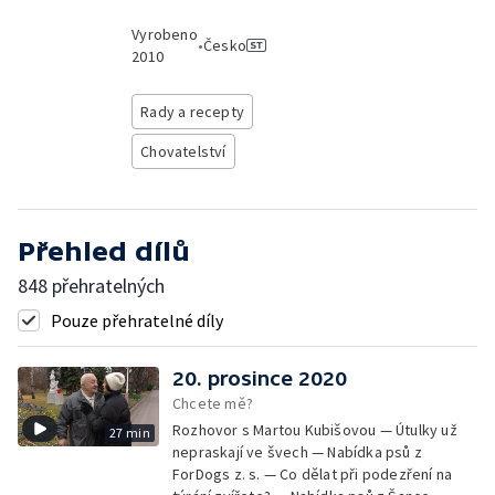
Vyrobeno
•
Česko
2010
Rady a recepty
Chovatelství
Přehled dílů
848 přehratelných
Pouze přehratelné díly
20. prosince 2020
Chcete mě?
Rozhovor s Martou Kubišovou — Útulky už
27 min
nepraskají ve švech — Nabídka psů z
ForDogs z. s. — Co dělat při podezření na