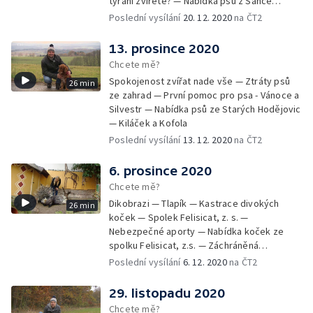
týrání zvířete? — Nabídka psů z Šance
zvířatům — Rozloučení
Poslední vysílání
20. 12. 2020
na ČT2
13. prosince 2020
Chcete mě?
Spokojenost zvířat nade vše — Ztráty psů
26 min
ze zahrad — První pomoc pro psa - Vánoce a
Silvestr — Nabídka psů ze Starých Hodějovic
— Kiláček a Kofola
Poslední vysílání
13. 12. 2020
na ČT2
6. prosince 2020
Chcete mě?
Dikobrazi — Tlapík — Kastrace divokých
26 min
koček — Spolek Felisicat, z. s. —
Nebezpečné aporty — Nabídka koček ze
spolku Felisicat, z.s. — Záchráněná
labradorka Terezka
Poslední vysílání
6. 12. 2020
na ČT2
29. listopadu 2020
Chcete mě?