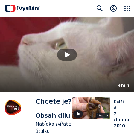
Close
Search
4 min
Chcete je?
Další
díl
2.
Obsah dílu
14 min
dubna
Nabídka zvířat z
2010
útulku