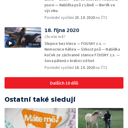
psovi — Nabídka psů z Libně — Bertík ve
výcviku
Poslední vysílání
25. 10. 2020
na ČT2
18. října 2020
Chcete mě?
Slepice bez klece — FOUSKY z.s. —
26 min
Nemocnice Káhira — Úzkost psů — Nabídka
koček ze záchranné stanice FOUSKY z.s. —
Sova pálená v krabici od bot
Poslední vysílání
18. 10. 2020
na ČT2
Dalších 10 dílů
Ostatní také sledují