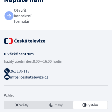
Otevřít
kontaktní
formulář
Divácké centrum
každý všední den:
8:00—16:00 hodin
261 136 113
info@ceskatelevize.cz
Vzhled
Světlý
Tmavý
Systém