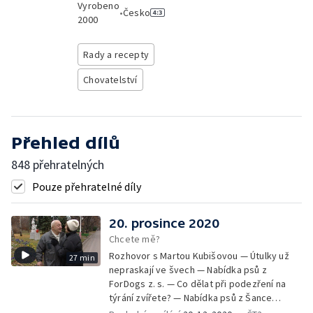
Vyrobeno
•
Česko
2000
Rady a recepty
Chovatelství
Přehled dílů
848 přehratelných
Pouze přehratelné díly
20. prosince 2020
Chcete mě?
Rozhovor s Martou Kubišovou — Útulky už
27 min
nepraskají ve švech — Nabídka psů z
ForDogs z. s. — Co dělat při podezření na
týrání zvířete? — Nabídka psů z Šance
zvířatům — Rozloučení