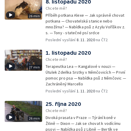
8. listopadu 2020
Chcete mě?
Příběh potkana Alexe — Jak správně chovat
26 min
potkana — Chovatelská stanice nebo
množírna? — Nabídka psů z Azylu Voříškov z.
s. — Tony - statečné psí srdce
Poslední vysílání
8. 11. 2020
na ČT2
1. listopadu 2020
Chcete mě?
Terapeutka Lea — Kangalové v nouzi —
27 min
Útulek Zdeňka Srstky v Němčovicích — První
pomoc pro psa — Nabídka psů z Němčovic —
Zachráněný Marcello
Poslední vysílání
1. 11. 2020
na ČT2
25. října 2020
Chcete mě?
Divoká prasata v Praze — Týrání koně v
26 min
Žilině — Dixon — Jak se chovat k vodícímu
psovi — Nabídka psů z Libně — Bertík ve