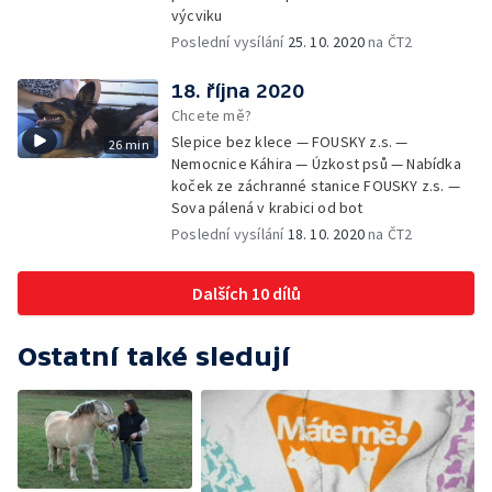
výcviku
Poslední vysílání
25. 10. 2020
na ČT2
18. října 2020
Chcete mě?
Slepice bez klece — FOUSKY z.s. —
26 min
Nemocnice Káhira — Úzkost psů — Nabídka
koček ze záchranné stanice FOUSKY z.s. —
Sova pálená v krabici od bot
Poslední vysílání
18. 10. 2020
na ČT2
Dalších 10 dílů
Ostatní také sledují