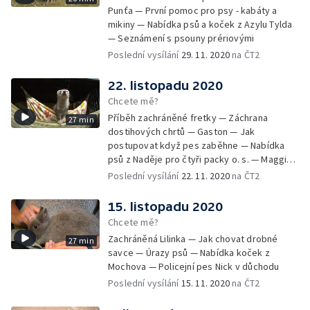
Punťa — První pomoc pro psy - kabáty a
mikiny — Nabídka psů a koček z Azylu Tylda
— Seznámení s psouny prériovými
Poslední vysílání
29. 11. 2020
na ČT2
22. listopadu 2020
Chcete mě?
Příběh zachráněné fretky — Záchrana
27 min
dostihových chrtů — Gaston — Jak
postupovat když pes zaběhne — Nabídka
psů z Naděje pro čtyři packy o. s. — Maggie -
aktivní stáří v kočárku
Poslední vysílání
22. 11. 2020
na ČT2
15. listopadu 2020
Chcete mě?
Zachráněná Lilinka — Jak chovat drobné
27 min
savce — Úrazy psů — Nabídka koček z
Mochova — Policejní pes Nick v důchodu
Poslední vysílání
15. 11. 2020
na ČT2