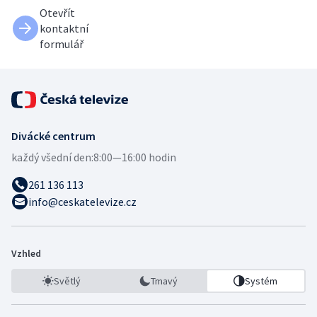
Otevřít
kontaktní
formulář
Divácké centrum
každý všední den:
8:00—16:00 hodin
261 136 113
info@ceskatelevize.cz
Vzhled
Světlý
Tmavý
Systém