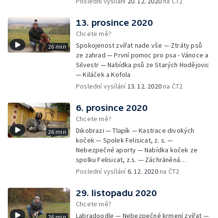
Poslední vysílání
20. 12. 2020
na ČT2
13. prosince 2020
Chcete mě?
Spokojenost zvířat nade vše — Ztráty psů
26 min
ze zahrad — První pomoc pro psa - Vánoce a
Silvestr — Nabídka psů ze Starých Hodějovic
— Kiláček a Kofola
Poslední vysílání
13. 12. 2020
na ČT2
6. prosince 2020
Chcete mě?
Dikobrazi — Tlapík — Kastrace divokých
26 min
koček — Spolek Felisicat, z. s. —
Nebezpečné aporty — Nabídka koček ze
spolku Felisicat, z.s. — Záchráněná
labradorka Terezka
Poslední vysílání
6. 12. 2020
na ČT2
29. listopadu 2020
Chcete mě?
Labradoodle — Nebezpečné krmení zvířat —
26 min