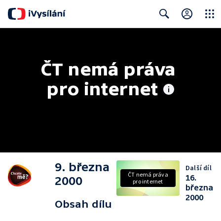
Close
Search
ČT nemá práva 
pro internet
9. března
Další díl
ČT nemá práva
16.
2000
pro internet
března
2000
Obsah dílu