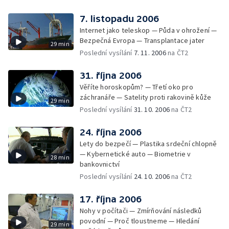
7. listopadu 2006
Internet jako teleskop — Půda v ohrožení —
Bezpečná Evropa — Transplantace jater
29 min
Poslední vysílání
7. 11. 2006
na ČT2
31. října 2006
Věříte horoskopům? — Třetí oko pro
záchranáře — Satelity proti rakovině kůže
29 min
Poslední vysílání
31. 10. 2006
na ČT2
24. října 2006
Lety do bezpečí — Plastika srdeční chlopně
— Kybernetické auto — Biometrie v
28 min
bankovnictví
Poslední vysílání
24. 10. 2006
na ČT2
17. října 2006
Nohy v počítači — Zmírňování následků
povodní — Proč tloustneme — Hledání
29 min