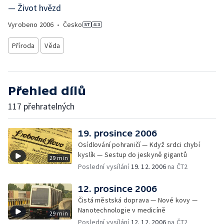
— Život hvězd
Vyrobeno
2006
•
Česko
Příroda
Věda
Přehled dílů
117 přehratelných
19. prosince 2006
Osídlování pohraničí — Když srdci chybí
kyslík — Sestup do jeskyně gigantů
29 min
Poslední vysílání
19. 12. 2006
na ČT2
12. prosince 2006
Čistá městská doprava — Nové kovy —
Nanotechnologie v medicíně
29 min
Poslední vysílání
12. 12. 2006
na ČT2