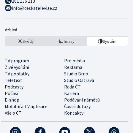
261 136 113
info@ceskatelevize.cz
Vzhled
Světlý
Tmavý
Systém
TV program
Pro média
Živé vysílání
Reklama
TV poplatky
Studio Brno
Teletext
Studio Ostrava
Podcasty
Rada ČT
Počasí
Kariéra
E-shop
Podávání námětů
Mobilní a TV aplikace
Časté dotazy
Vše o ČT
Kontakty