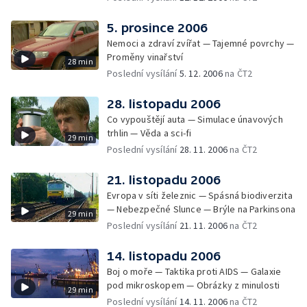
5. prosince 2006
Nemoci a zdraví zvířat — Tajemné povrchy —
Proměny vinařství
28 min
Poslední vysílání
5. 12. 2006
na ČT2
28. listopadu 2006
Co vypouštějí auta — Simulace únavových
trhlin — Věda a sci-fi
29 min
Poslední vysílání
28. 11. 2006
na ČT2
21. listopadu 2006
Evropa v síti železnic — Spásná biodiverzita
— Nebezpečné Slunce — Brýle na Parkinsona
29 min
Poslední vysílání
21. 11. 2006
na ČT2
14. listopadu 2006
Boj o moře — Taktika proti AIDS — Galaxie
pod mikroskopem — Obrázky z minulosti
29 min
Poslední vysílání
14. 11. 2006
na ČT2