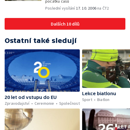
počátku časů
Poslední vysílání
17. 10. 2006
na ČT2
Dalších 10 dílů
Ostatní také sledují
Lekce biatlonu
20 let od vstupu do EU
Sport
Biatlon
Zpravodajství
Ceremonie
Společnost