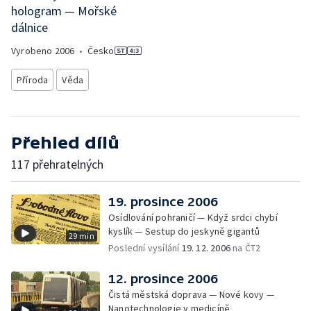
hologram — Mořské
dálnice
Vyrobeno
2006
•
Česko
Příroda
Věda
Přehled dílů
117 přehratelných
19. prosince 2006
Osídlování pohraničí — Když srdci chybí
kyslík — Sestup do jeskyně gigantů
29 min
Poslední vysílání
19. 12. 2006
na ČT2
12. prosince 2006
Čistá městská doprava — Nové kovy —
Nanotechnologie v medicíně