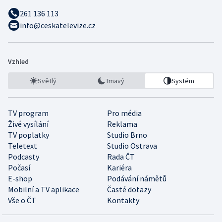
261 136 113
info@ceskatelevize.cz
Vzhled
Světlý
Tmavý
Systém
TV program
Pro média
Živé vysílání
Reklama
TV poplatky
Studio Brno
Teletext
Studio Ostrava
Podcasty
Rada ČT
Počasí
Kariéra
E-shop
Podávání námětů
Mobilní a TV aplikace
Časté dotazy
Vše o ČT
Kontakty