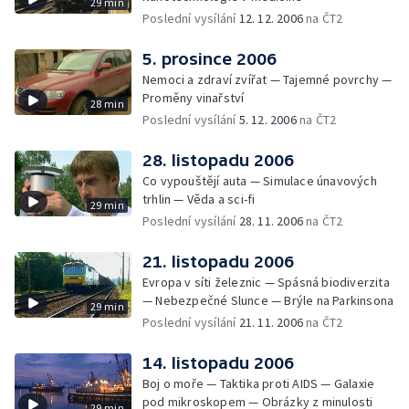
29 min
Poslední vysílání
12. 12. 2006
na ČT2
5. prosince 2006
Nemoci a zdraví zvířat — Tajemné povrchy —
Proměny vinařství
28 min
Poslední vysílání
5. 12. 2006
na ČT2
28. listopadu 2006
Co vypouštějí auta — Simulace únavových
trhlin — Věda a sci-fi
29 min
Poslední vysílání
28. 11. 2006
na ČT2
21. listopadu 2006
Evropa v síti železnic — Spásná biodiverzita
— Nebezpečné Slunce — Brýle na Parkinsona
29 min
Poslední vysílání
21. 11. 2006
na ČT2
14. listopadu 2006
Boj o moře — Taktika proti AIDS — Galaxie
pod mikroskopem — Obrázky z minulosti
29 min