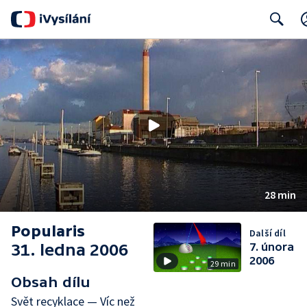
Search
28 min
Popularis
Další díl
31. ledna 2006
7. února
2006
29 min
Obsah dílu
Svět recyklace — Víc než