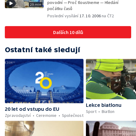
povodní — Proč tloustneme — Hledání
29 min
počátku časů
Poslední vysílání
17. 10. 2006
na ČT2
Dalších 10 dílů
Ostatní také sledují
Lekce biatlonu
20 let od vstupu do EU
Sport
Biatlon
Zpravodajství
Ceremonie
Společnost