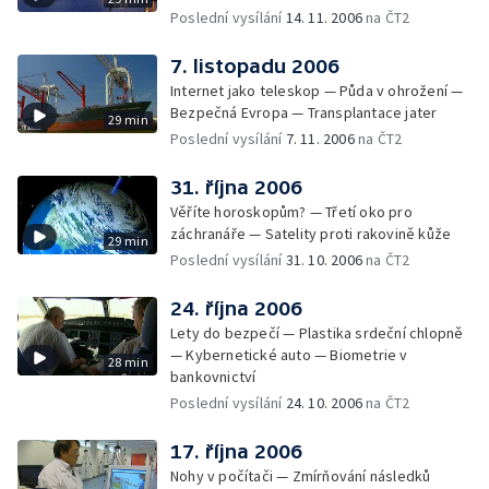
Poslední vysílání
14. 11. 2006
na ČT2
7. listopadu 2006
Internet jako teleskop — Půda v ohrožení —
Bezpečná Evropa — Transplantace jater
29 min
Poslední vysílání
7. 11. 2006
na ČT2
31. října 2006
Věříte horoskopům? — Třetí oko pro
záchranáře — Satelity proti rakovině kůže
29 min
Poslední vysílání
31. 10. 2006
na ČT2
24. října 2006
Lety do bezpečí — Plastika srdeční chlopně
— Kybernetické auto — Biometrie v
28 min
bankovnictví
Poslední vysílání
24. 10. 2006
na ČT2
17. října 2006
Nohy v počítači — Zmírňování následků