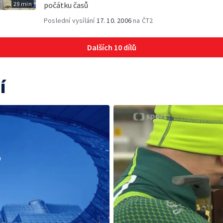
29 min
počátku časů
Poslední vysílání
17. 10. 2006
na ČT2
Dalších 10 dílů
í