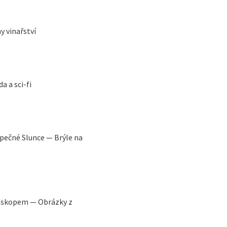
 vinařství
a a sci-fi
zpečné Slunce — Brýle na
roskopem — Obrázky z