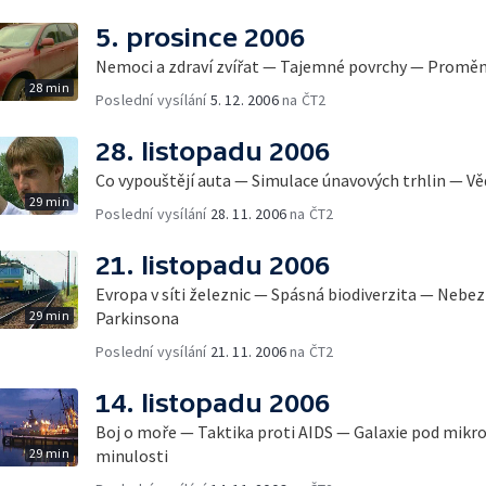
5. prosince 2006
Nemoci a zdraví zvířat — Tajemné povrchy — Proměny
28 min
Poslední vysílání
5. 12. 2006
na ČT2
28. listopadu 2006
Co vypouštějí auta — Simulace únavových trhlin — Věd
29 min
Poslední vysílání
28. 11. 2006
na ČT2
21. listopadu 2006
Evropa v síti železnic — Spásná biodiverzita — Nebe
29 min
Parkinsona
Poslední vysílání
21. 11. 2006
na ČT2
14. listopadu 2006
Boj o moře — Taktika proti AIDS — Galaxie pod mik
29 min
minulosti