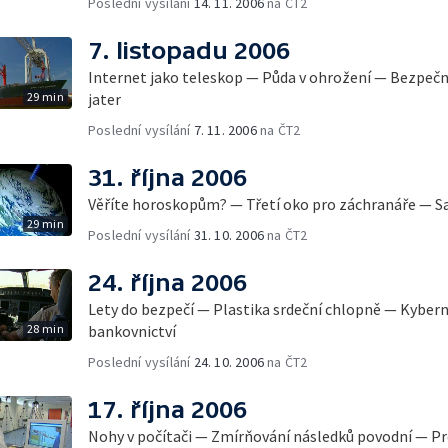
Poslední vysílání
14. 11. 2006
na ČT2
7. listopadu 2006
Internet jako teleskop — Půda v ohrožení — Bezpeč
29 min
jater
Poslední vysílání
7. 11. 2006
na ČT2
31. října 2006
Věříte horoskopům? — Třetí oko pro záchranáře — Sat
29 min
Poslední vysílání
31. 10. 2006
na ČT2
24. října 2006
Lety do bezpečí — Plastika srdeční chlopně — Kyber
28 min
bankovnictví
Poslední vysílání
24. 10. 2006
na ČT2
17. října 2006
Nohy v počítači — Zmírňování následků povodní — P