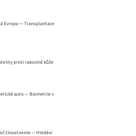
ná Evropa — Transplantace
elity proti rakovině kůže
netické auto — Biometrie v
roč tloustneme — Hledání