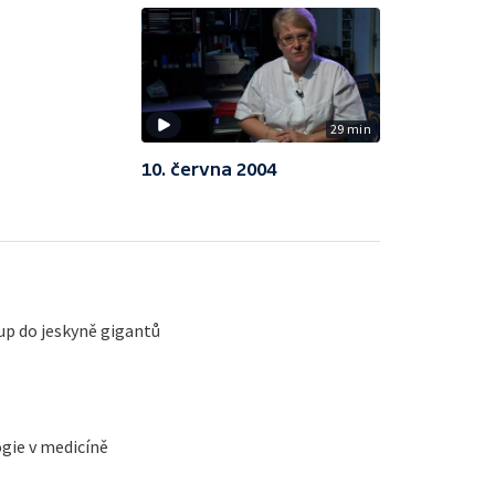
29 min
10. června 2004
tup do jeskyně gigantů
gie v medicíně