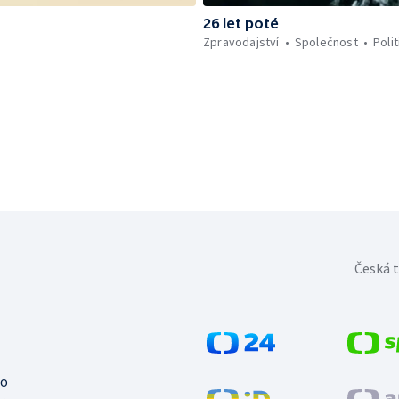
26 let poté
Zpravodajství
Společnost
Polit
Česká t
no