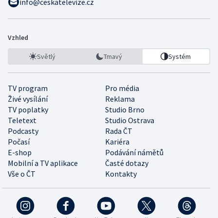
info@ceskatelevize.cz
Vzhled
Světlý
Tmavý
Systém
TV program
Pro média
Živé vysílání
Reklama
TV poplatky
Studio Brno
Teletext
Studio Ostrava
Podcasty
Rada ČT
Počasí
Kariéra
E-shop
Podávání námětů
Mobilní a TV aplikace
Časté dotazy
Vše o ČT
Kontakty