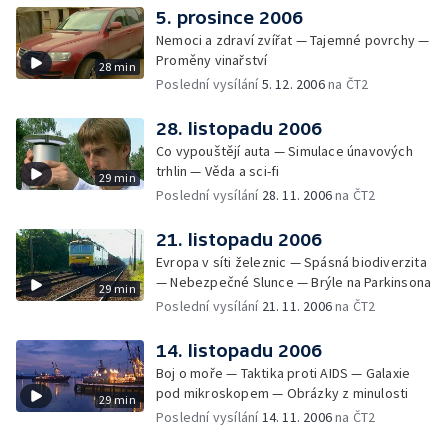
5. prosince 2006
Nemoci a zdraví zvířat — Tajemné povrchy —
Proměny vinařství
28 min
Poslední vysílání
5. 12. 2006
na ČT2
28. listopadu 2006
Co vypouštějí auta — Simulace únavových
trhlin — Věda a sci-fi
29 min
Poslední vysílání
28. 11. 2006
na ČT2
21. listopadu 2006
Evropa v síti železnic — Spásná biodiverzita
— Nebezpečné Slunce — Brýle na Parkinsona
29 min
Poslední vysílání
21. 11. 2006
na ČT2
14. listopadu 2006
Boj o moře — Taktika proti AIDS — Galaxie
pod mikroskopem — Obrázky z minulosti
29 min
Poslední vysílání
14. 11. 2006
na ČT2