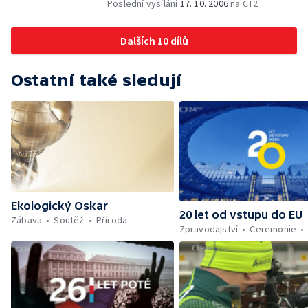
Poslední vysílání
17. 10. 2006
na ČT2
Dalších 10 dílů
Ostatní také sledují
Ekologický Oskar
20 let od vstupu do EU
Zábava
Soutěž
Příroda
Zpravodajství
Ceremonie