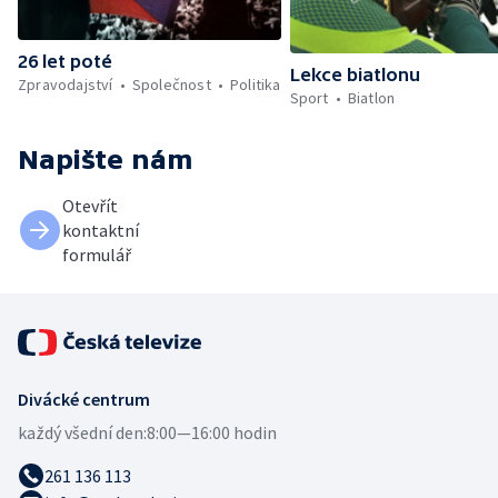
26 let poté
Lekce biatlonu
Zpravodajství
Společnost
Politika
Sport
Biatlon
Napište nám
Otevřít
kontaktní
formulář
Divácké centrum
každý všední den:
8:00—16:00 hodin
261 136 113