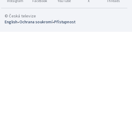
Instagram
Facebook
YouTube
X
Threads
© Česká televize
•
•
English
Ochrana soukromí
Přístupnost