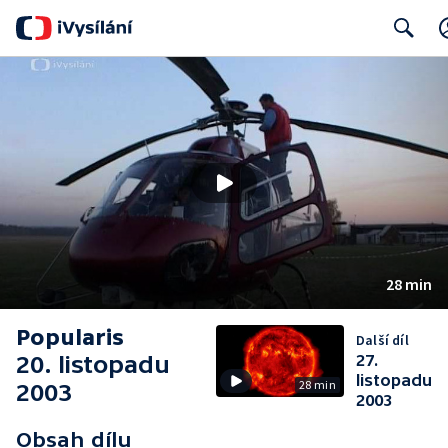
Search
28 min
Popularis
Další díl
20. listopadu
27.
listopadu
28 min
2003
2003
Obsah dílu