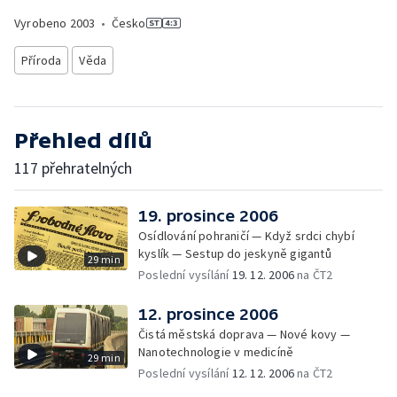
Vyrobeno
2003
•
Česko
Příroda
Věda
Přehled dílů
117 přehratelných
19. prosince 2006
Osídlování pohraničí — Když srdci chybí
kyslík — Sestup do jeskyně gigantů
29 min
Poslední vysílání
19. 12. 2006
na ČT2
12. prosince 2006
Čistá městská doprava — Nové kovy —
Nanotechnologie v medicíně
29 min
Poslední vysílání
12. 12. 2006
na ČT2