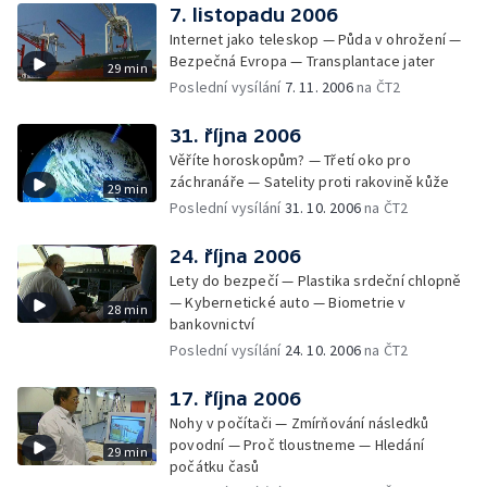
7. listopadu 2006
Internet jako teleskop — Půda v ohrožení —
Bezpečná Evropa — Transplantace jater
29 min
Poslední vysílání
7. 11. 2006
na ČT2
31. října 2006
Věříte horoskopům? — Třetí oko pro
záchranáře — Satelity proti rakovině kůže
29 min
Poslední vysílání
31. 10. 2006
na ČT2
24. října 2006
Lety do bezpečí — Plastika srdeční chlopně
— Kybernetické auto — Biometrie v
28 min
bankovnictví
Poslední vysílání
24. 10. 2006
na ČT2
17. října 2006
Nohy v počítači — Zmírňování následků
povodní — Proč tloustneme — Hledání
29 min
počátku časů