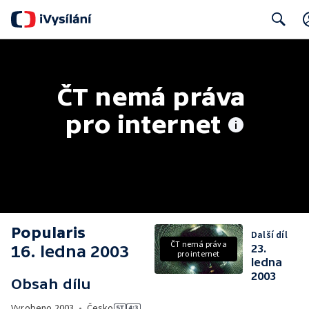
Search
ČT nemá práva 
pro internet
Popularis
Další díl
ČT nemá práva
16. ledna 2003
23.
pro internet
ledna
2003
Obsah dílu
Vyrobeno
2003
•
Česko