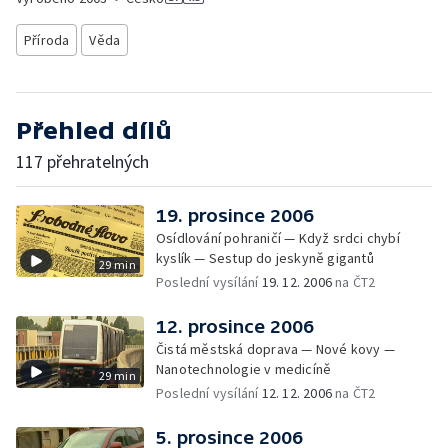
Příroda
Věda
Přehled dílů
117 přehratelných
19. prosince 2006
Osídlování pohraničí — Když srdci chybí
kyslík — Sestup do jeskyně gigantů
29 min
Poslední vysílání
19. 12. 2006
na ČT2
12. prosince 2006
Čistá městská doprava — Nové kovy —
Nanotechnologie v medicíně
29 min
Poslední vysílání
12. 12. 2006
na ČT2
5. prosince 2006