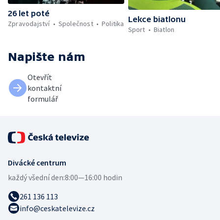
26 let poté
Lekce biatlonu
Zpravodajství
Společnost
Politika
Sport
Biatlon
Napište nám
Otevřít
kontaktní
formulář
Divácké centrum
každý všední den:
8:00—16:00 hodin
261 136 113
info@ceskatelevize.cz