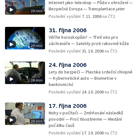
Internet jako teleskop — Půda v ohrožení —
Bezpečná Evropa — Transplantace jater
29 min
Poslední vysílání
7. 11. 2006
na ČT2
31. října 2006
Věříte horoskopům? — Třetí oko pro
záchranáře — Satelity proti rakovině kůže
29 min
Poslední vysílání
31. 10. 2006
na ČT2
24. října 2006
Lety do bezpečí — Plastika srdeční chlopně
— Kybernetické auto — Biometrie v
28 min
bankovnictví
Poslední vysílání
24. 10. 2006
na ČT2
17. října 2006
Nohy v počítači — Zmírňování následků
povodní — Proč tloustneme — Hledání
29 min
počátku časů
Poslední vysílání
17. 10. 2006
na ČT2