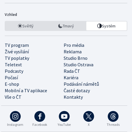
Vzhled
Světlý
Tmavý
Systém
TV program
Pro média
Živé vysílání
Reklama
TV poplatky
Studio Brno
Teletext
Studio Ostrava
Podcasty
Rada ČT
Počasí
Kariéra
E-shop
Podávání námětů
Mobilní a TV aplikace
Časté dotazy
Vše o ČT
Kontakty
Instagram
Facebook
YouTube
X
Threads