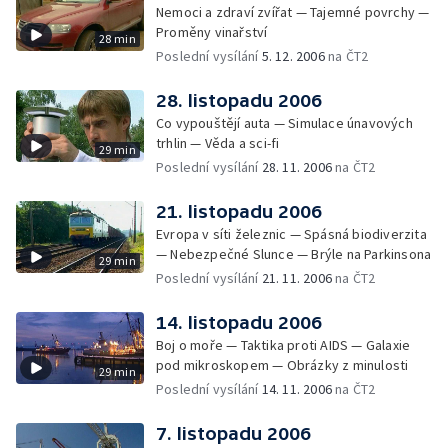
Nemoci a zdraví zvířat — Tajemné povrchy —
Proměny vinařství
28 min
Poslední vysílání
5. 12. 2006
na ČT2
28. listopadu 2006
Co vypouštějí auta — Simulace únavových
trhlin — Věda a sci-fi
29 min
Poslední vysílání
28. 11. 2006
na ČT2
21. listopadu 2006
Evropa v síti železnic — Spásná biodiverzita
— Nebezpečné Slunce — Brýle na Parkinsona
29 min
Poslední vysílání
21. 11. 2006
na ČT2
14. listopadu 2006
Boj o moře — Taktika proti AIDS — Galaxie
pod mikroskopem — Obrázky z minulosti
29 min
Poslední vysílání
14. 11. 2006
na ČT2
7. listopadu 2006