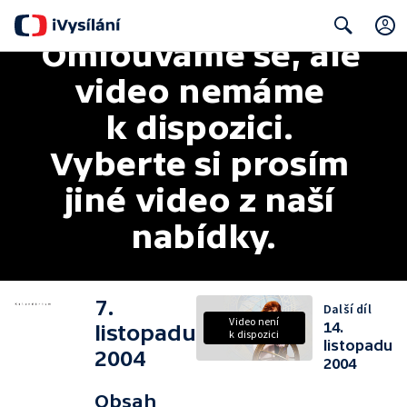
Omlouváme se, ale 
Search
video nemáme 
k dispozici. 
Vyberte si prosím 
jiné video z naší 
nabídky.
7.
Další díl
Video není
14.
listopadu
k dispozici
listopadu
2004
2004
Obsah