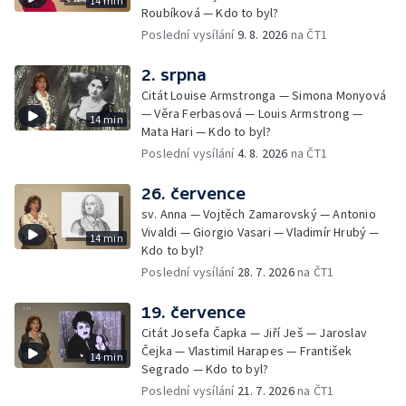
14 min
Roubíková — Kdo to byl?
Poslední vysílání
9. 8. 2026
na ČT1
2. srpna
Citát Louise Armstronga — Simona Monyová
— Věra Ferbasová — Louis Armstrong —
14 min
Mata Hari — Kdo to byl?
Poslední vysílání
4. 8. 2026
na ČT1
26. července
sv. Anna — Vojtěch Zamarovský — Antonio
Vivaldi — Giorgio Vasari — Vladimír Hrubý —
14 min
Kdo to byl?
Poslední vysílání
28. 7. 2026
na ČT1
19. července
Citát Josefa Čapka — Jiří Ješ — Jaroslav
Čejka — Vlastimil Harapes — František
14 min
Segrado — Kdo to byl?
Poslední vysílání
21. 7. 2026
na ČT1