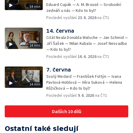
Eduard Cupák — A. M. Brousil — Svobodní
14 min
zednáři u nás — Kdo to byl?
Poslední vysílání
23. 6. 2026
na ČT1
14. června
Citát Neala Donalda Walsche — Jan Schmid —
Jiří Šašek — Milan Kubala — Josef Nesvadba
14 min
— Kdo to byl?
Poslední vysílání
16. 6. 2026
na ČT1
7. června
Svatý Medard — František Foltýn — Ivana
Pavlová-Hoblová — Věra Suková — Helena
14 min
Růžičková — Kdo to byl?
Poslední vysílání
9. 6. 2026
na ČT1
Dalších 10 dílů
Ostatní také sledují