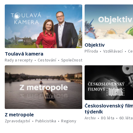
Objektiv
Příroda
Vzdělávací
Ce
Toulavá kamera
Rady a recepty
Cestování
Společnost
Československý fil
týdeník
Z metropole
Archiv
80. léta
60. léta
Zpravodajství
Publicistika
Regiony