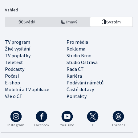
Vzhled
Světlý
Tmavý
Systém
TV program
Pro média
Živé vysílání
Reklama
TV poplatky
Studio Brno
Teletext
Studio Ostrava
Podcasty
Rada ČT
Počasí
Kariéra
E-shop
Podávání námětů
Mobilní a TV aplikace
Časté dotazy
Vše o ČT
Kontakty
Instagram
Facebook
YouTube
X
Threads