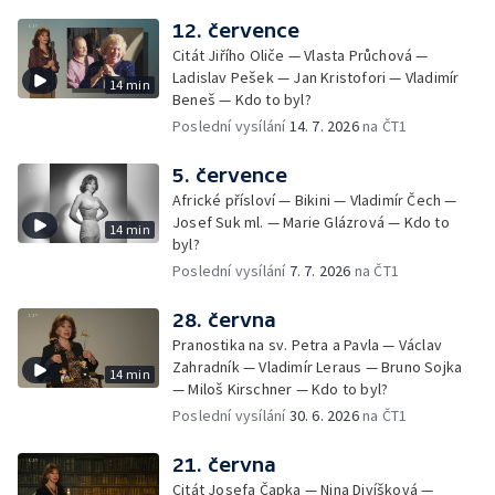
12. července
Citát Jiřího Oliče — Vlasta Průchová —
Ladislav Pešek — Jan Kristofori — Vladimír
14 min
Beneš — Kdo to byl?
Poslední vysílání
14. 7. 2026
na ČT1
5. července
Africké přísloví — Bikini — Vladimír Čech —
Josef Suk ml. — Marie Glázrová — Kdo to
14 min
byl?
Poslední vysílání
7. 7. 2026
na ČT1
28. června
Pranostika na sv. Petra a Pavla — Václav
Zahradník — Vladimír Leraus — Bruno Sojka
14 min
— Miloš Kirschner — Kdo to byl?
Poslední vysílání
30. 6. 2026
na ČT1
21. června
Citát Josefa Čapka — Nina Divíšková —