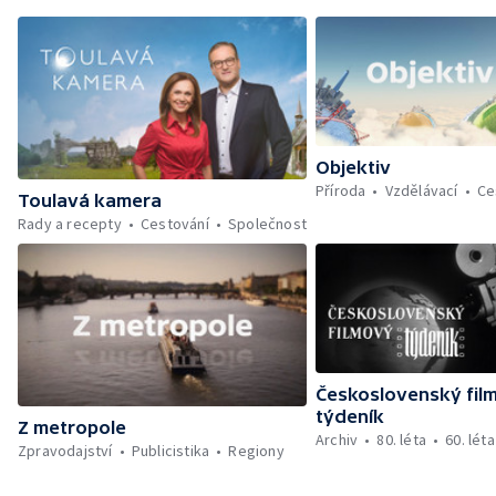
Objektiv
Příroda
Vzdělávací
Ce
Toulavá kamera
Rady a recepty
Cestování
Společnost
Československý fil
týdeník
Z metropole
Archiv
80. léta
60. léta
Zpravodajství
Publicistika
Regiony