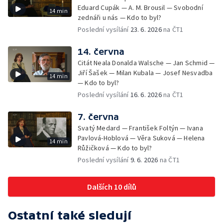
Eduard Cupák — A. M. Brousil — Svobodní
14 min
zednáři u nás — Kdo to byl?
Poslední vysílání
23. 6. 2026
na ČT1
14. června
Citát Neala Donalda Walsche — Jan Schmid —
Jiří Šašek — Milan Kubala — Josef Nesvadba
14 min
— Kdo to byl?
Poslední vysílání
16. 6. 2026
na ČT1
7. června
Svatý Medard — František Foltýn — Ivana
Pavlová-Hoblová — Věra Suková — Helena
14 min
Růžičková — Kdo to byl?
Poslední vysílání
9. 6. 2026
na ČT1
Dalších 10 dílů
Ostatní také sledují