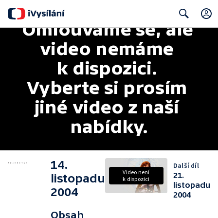
Omlouváme se, ale 
Search
video nemáme 
k dispozici. 
Vyberte si prosím 
jiné video z naší 
nabídky.
14.
Další díl
Video není
21.
listopadu
k dispozici
listopadu
2004
2004
Obsah