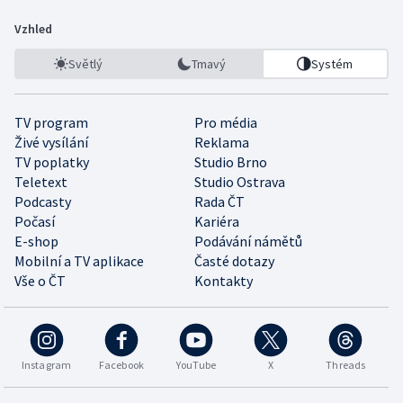
Vzhled
Světlý
Tmavý
Systém
TV program
Pro média
Živé vysílání
Reklama
TV poplatky
Studio Brno
Teletext
Studio Ostrava
Podcasty
Rada ČT
Počasí
Kariéra
E-shop
Podávání námětů
Mobilní a TV aplikace
Časté dotazy
Vše o ČT
Kontakty
Instagram
Facebook
YouTube
X
Threads