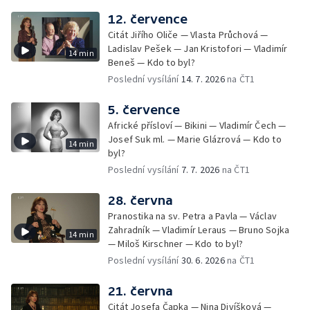
12. července
Citát Jiřího Oliče — Vlasta Průchová —
Ladislav Pešek — Jan Kristofori — Vladimír
14 min
Beneš — Kdo to byl?
Poslední vysílání
14. 7. 2026
na ČT1
5. července
Africké přísloví — Bikini — Vladimír Čech —
Josef Suk ml. — Marie Glázrová — Kdo to
14 min
byl?
Poslední vysílání
7. 7. 2026
na ČT1
28. června
Pranostika na sv. Petra a Pavla — Václav
Zahradník — Vladimír Leraus — Bruno Sojka
14 min
— Miloš Kirschner — Kdo to byl?
Poslední vysílání
30. 6. 2026
na ČT1
21. června
Citát Josefa Čapka — Nina Divíšková —