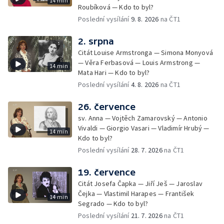
14 min
Roubíková — Kdo to byl?
Poslední vysílání
9. 8. 2026
na ČT1
2. srpna
Citát Louise Armstronga — Simona Monyová
— Věra Ferbasová — Louis Armstrong —
14 min
Mata Hari — Kdo to byl?
Poslední vysílání
4. 8. 2026
na ČT1
26. července
sv. Anna — Vojtěch Zamarovský — Antonio
Vivaldi — Giorgio Vasari — Vladimír Hrubý —
14 min
Kdo to byl?
Poslední vysílání
28. 7. 2026
na ČT1
19. července
Citát Josefa Čapka — Jiří Ješ — Jaroslav
Čejka — Vlastimil Harapes — František
14 min
Segrado — Kdo to byl?
Poslední vysílání
21. 7. 2026
na ČT1