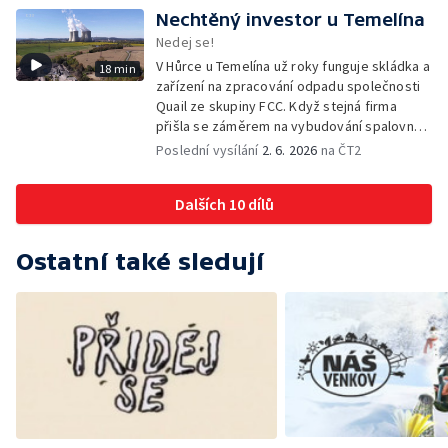
Nechtěný investor u Temelína
Nedej se!
V Hůrce u Temelína už roky funguje skládka a
18 min
zařízení na zpracování odpadu společnosti
Quail ze skupiny FCC. Když stejná firma
přišla se záměrem na vybudování spalovny
nebezpečných odpadů, okolní obce se
Poslední vysílání
2. 6. 2026
na ČT2
postavily proti. Důvěru místních podlomily
zkušenosti s dosavadním provozem i kauza
Dalších 10 dílů
rekultivace odkališť v Mydlovarech.
Ostatní také sledují