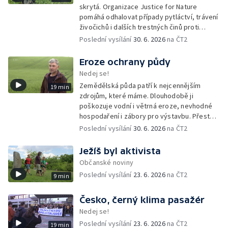
skrytá. Organizace Justice for Nature
pomáhá odhalovat případy pytláctví, trávení
živočichů i dalších trestných činů proti
přírodě. Dlouhodobým monitoringem a
Poslední vysílání
30. 6. 2026
na ČT2
dokumentací sbírá důkazy, které mohou
pomoci při jejich vyšetřování.
Eroze ochrany půdy
Nedej se!
Zemědělská půda patří k nejcennějším
19 min
zdrojům, které máme. Dlouhodobě ji
poškozuje vodní i větrná eroze, nevhodné
hospodaření i zábory pro výstavbu. Přesto
česká vláda připravuje změny, které by část
Poslední vysílání
30. 6. 2026
na ČT2
pravidel na její ochranu mohly rozvolnit.
Ježíš byl aktivista
Občanské noviny
Poslední vysílání
23. 6. 2026
na ČT2
9 min
Česko, černý klima pasažér
Nedej se!
Poslední vysílání
23. 6. 2026
na ČT2
19 min