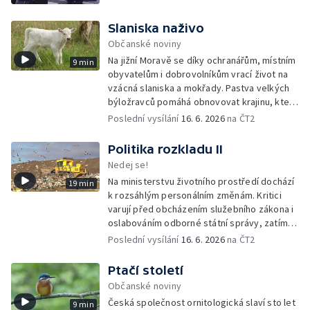
Slaniska naživo
Občanské noviny
Na jižní Moravě se díky ochranářům, místním
9 min
obyvatelům i dobrovolníkům vrací život na
vzácná slaniska a mokřady. Pastva velkých
býložravců pomáhá obnovovat krajinu, která
po desetiletí zarůstala, a zároveň znovu
Poslední vysílání
16. 6. 2026
na ČT2
propojuje místní lidi s půdou i přírodou.
Politika rozkladu II
Nedej se!
Na ministerstvu životního prostředí dochází
19 min
k rozsáhlým personálním změnám. Kritici
varují před obcházením služebního zákona i
oslabováním odborné státní správy, zatímco
úředníkům přibývá práce na projektech,
Poslední vysílání
16. 6. 2026
na ČT2
které mohou být v rozporu se zájmy
ochranou přírody.
Ptačí století
Občanské noviny
Česká společnost ornitologická slaví sto let
9 min