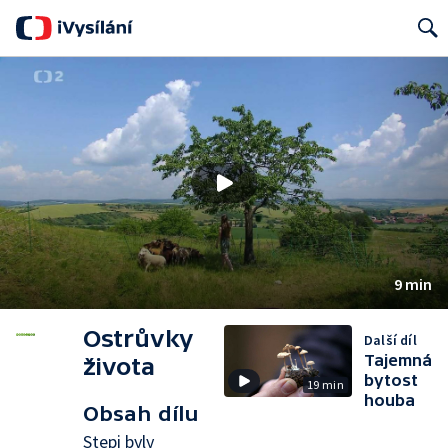
Search
9 min
Ostrůvky
Další díl
Tajemná
života
bytost
19 min
houba
Obsah dílu
Stepi byly