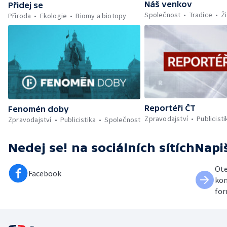
Náš venkov
Přidej se
Společnost
Tradice
Ži
Příroda
Ekologie
Biomy a biotopy
Reportéři ČT
Fenomén doby
Zpravodajství
Publicisti
Zpravodajství
Publicistika
Společnost
Nedej se!
na sociálních sítích
Napi
Ote
Facebook
kon
for