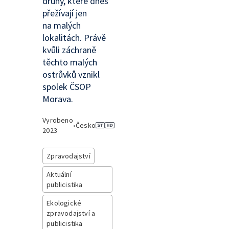
druhy, které dnes
přežívají jen
na malých
lokalitách. Právě
kvůli záchraně
těchto malých
ostrůvků vznikl
spolek ČSOP
Morava.
Vyrobeno
•
Česko
2023
Zpravodajství
Aktuální
publicistika
Ekologické
zpravodajství a
publicistika