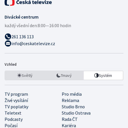
Divácké centrum
každý všední den:
8:00—16:00 hodin
261 136 113
info@ceskatelevize.cz
Vzhled
Světlý
Tmavý
Systém
TV program
Pro média
Živé vysílání
Reklama
TV poplatky
Studio Brno
Teletext
Studio Ostrava
Podcasty
Rada ČT
Počasí
Kariéra