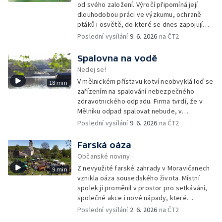
od svého založení. Výročí připomíná její
dlouhodobou práci ve výzkumu, ochraně
ptáků i osvětě, do které se dnes zapojují
tisíce členů a dobrovolníků po celé
Poslední vysílání
9. 6. 2026
na ČT2
republice.
Spalovna na vodě
Nedej se!
V mělnickém přístavu kotví neobvyklá loď se
18 min
zařízením na spalování nebezpečného
zdravotnického odpadu. Firma tvrdí, že v
Mělníku odpad spalovat nebude, v
dokumentech k posuzování vlivů na životní
Poslední vysílání
9. 6. 2026
na ČT2
prostředí se ale objevuje právě tato lokalita.
Farská oáza
Občanské noviny
Z nevyužité farské zahrady v Moravičanech
9 min
vznikla oáza sousedského života. Místní
spolek ji proměnil v prostor pro setkávání,
společné akce i nové nápady, které
přesahují zahradu a pomáhají rozhýbat život
Poslední vysílání
2. 6. 2026
na ČT2
v celé obci.