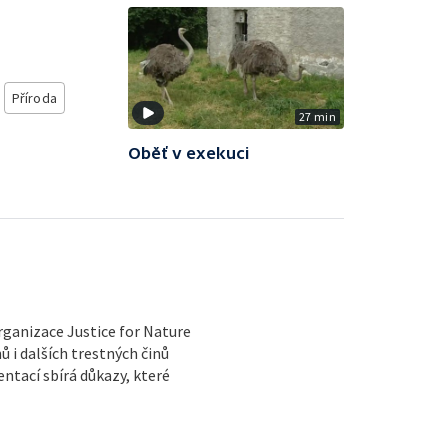
Příroda
27 min
Oběť v exekuci
rganizace Justice for Nature
 i dalších trestných činů
tací sbírá důkazy, které