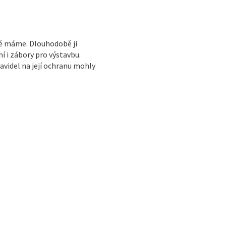
ré máme. Dlouhodobě ji
í i zábory pro výstavbu.
avidel na její ochranu mohly