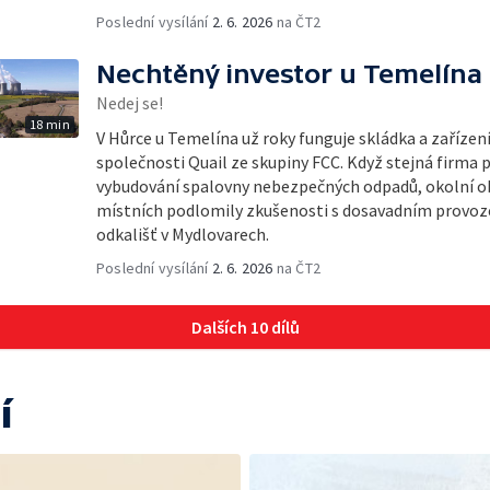
Poslední vysílání
2. 6. 2026
na ČT2
Nechtěný investor u Temelína
Nedej se!
18 min
V Hůrce u Temelína už roky funguje skládka a zařízen
společnosti Quail ze skupiny FCC. Když stejná firma 
vybudování spalovny nebezpečných odpadů, okolní obc
místních podlomily zkušenosti s dosavadním provoze
odkališť v Mydlovarech.
Poslední vysílání
2. 6. 2026
na ČT2
Dalších 10 dílů
í