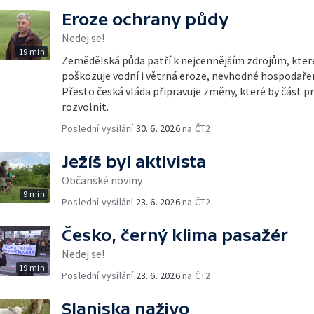
Eroze ochrany půdy
Nedej se!
19 min
Zemědělská půda patří k nejcennějším zdrojům, kte
poškozuje vodní i větrná eroze, nevhodné hospodařen
Přesto česká vláda připravuje změny, které by část pr
rozvolnit.
Poslední vysílání
30. 6. 2026
na ČT2
Ježíš byl aktivista
Občanské noviny
9 min
Poslední vysílání
23. 6. 2026
na ČT2
Česko, černý klima pasažér
Nedej se!
19 min
Poslední vysílání
23. 6. 2026
na ČT2
Slaniska naživo