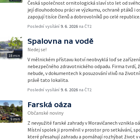
Česká společnost ornitologická slaví sto let od svéh
její dlouhodobou práci ve výzkumu, ochraně ptáků i o
zapojují tisíce členů a dobrovolníků po celé republice
Poslední vysílání
9. 6. 2026
na ČT2
Spalovna na vodě
Nedej se!
18 min
V mělnickém přístavu kotví neobvyklá loď se zařízen
nebezpečného zdravotnického odpadu. Firma tvrdí, ž
nebude, v dokumentech k posuzování vlivů na životní 
právě tato lokalita.
Poslední vysílání
9. 6. 2026
na ČT2
Farská oáza
Občanské noviny
9 min
Z nevyužité farské zahrady v Moravičanech vznikla o
Místní spolek ji proměnil v prostor pro setkávání, sp
které přesahují zahradu a pomáhají rozhýbat život v c