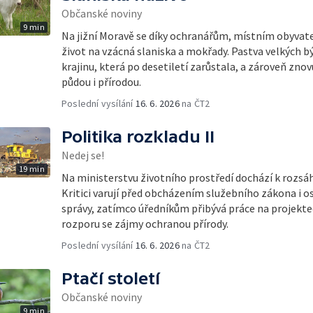
Občanské noviny
9 min
Na jižní Moravě se díky ochranářům, místním obyvat
život na vzácná slaniska a mokřady. Pastva velkých
krajinu, která po desetiletí zarůstala, a zároveň znovu
půdou i přírodou.
Poslední vysílání
16. 6. 2026
na ČT2
Politika rozkladu II
Nedej se!
19 min
Na ministerstvu životního prostředí dochází k roz
Kritici varují před obcházením služebního zákona i 
správy, zatímco úředníkům přibývá práce na projekte
rozporu se zájmy ochranou přírody.
Poslední vysílání
16. 6. 2026
na ČT2
Ptačí století
Občanské noviny
9 min