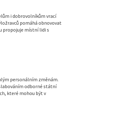
elům i dobrovolníkům vrací
 býložravců pomáhá obnovovat
 propojuje místní lidi s
sáhlým personálním změnám.
oslabováním odborné státní
ch, které mohou být v