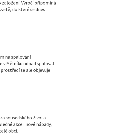
o založení. Výročí připomíná
světě, do které se dnes
.
ím na spalování
e v Mělníku odpad spalovat
prostředí se ale objevuje
áza sousedského života.
olečné akce i nové nápady,
elé obci.