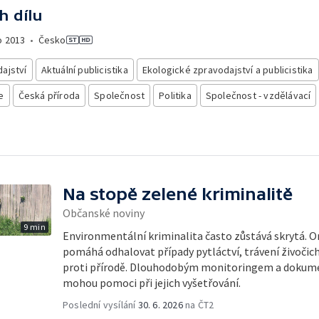
h dílu
o
2013
•
Česko
ajství
Aktuální publicistika
Ekologické zpravodajství a publicistika
e
Česká příroda
Společnost
Politika
Společnost - vzdělávací
Na stopě zelené kriminalitě
Občanské noviny
9 min
Environmentální kriminalita často zůstává skrytá. O
pomáhá odhalovat případy pytláctví, trávení živočichů
proti přírodě. Dlouhodobým monitoringem a dokumen
mohou pomoci při jejich vyšetřování.
Poslední vysílání
30. 6. 2026
na ČT2