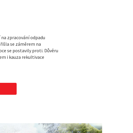
í na zpracování odpadu
přišla se záměrem na
e se postavily proti. Důvěru
m i kauza rekultivace