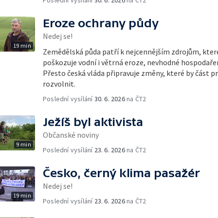
Eroze ochrany půdy
Nedej se!
19 min
Zemědělská půda patří k nejcennějším zdrojům, kte
poškozuje vodní i větrná eroze, nevhodné hospodařen
Přesto česká vláda připravuje změny, které by část pr
rozvolnit.
Poslední vysílání
30. 6. 2026
na ČT2
Ježíš byl aktivista
Občanské noviny
9 min
Poslední vysílání
23. 6. 2026
na ČT2
Česko, černý klima pasažér
Nedej se!
19 min
Poslední vysílání
23. 6. 2026
na ČT2