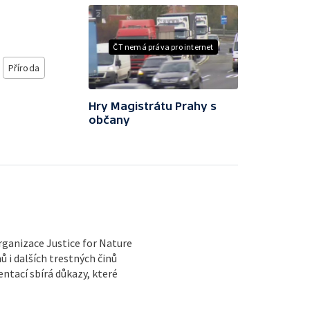
ČT nemá práva pro internet
Příroda
Hry Magistrátu Prahy s
občany
rganizace Justice for Nature
 i dalších trestných činů
tací sbírá důkazy, které