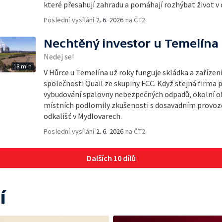
které přesahují zahradu a pomáhají rozhýbat život v c
Poslední vysílání
2. 6. 2026
na ČT2
Nechtěný investor u Temelína
Nedej se!
18 min
V Hůrce u Temelína už roky funguje skládka a zařízen
společnosti Quail ze skupiny FCC. Když stejná firma 
vybudování spalovny nebezpečných odpadů, okolní obc
místních podlomily zkušenosti s dosavadním provoze
odkališť v Mydlovarech.
Poslední vysílání
2. 6. 2026
na ČT2
Dalších 10 dílů
í