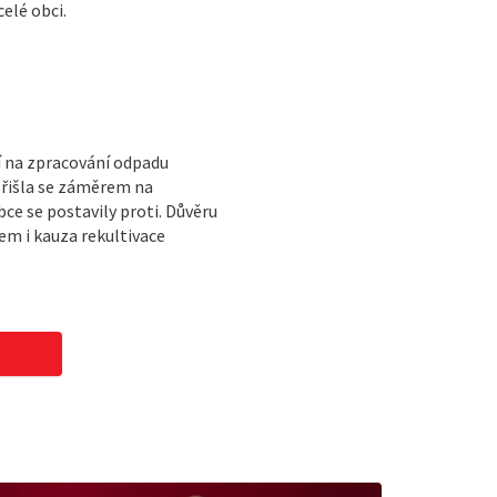
elé obci.
í na zpracování odpadu
přišla se záměrem na
e se postavily proti. Důvěru
m i kauza rekultivace