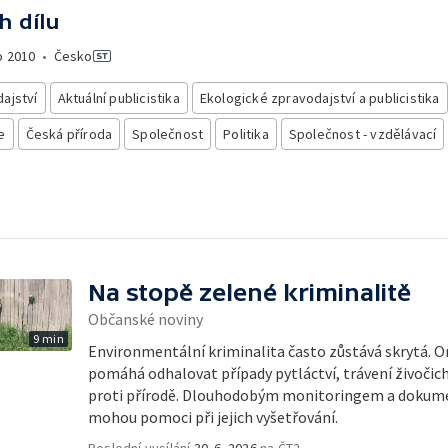
h dílu
o
2010
•
Česko
ajství
Aktuální publicistika
Ekologické zpravodajství a publicistika
e
Česká příroda
Společnost
Politika
Společnost - vzdělávací
Na stopě zelené kriminalitě
Občanské noviny
9 min
Environmentální kriminalita často zůstává skrytá. O
pomáhá odhalovat případy pytláctví, trávení živočichů
proti přírodě. Dlouhodobým monitoringem a dokumen
mohou pomoci při jejich vyšetřování.
Poslední vysílání
30. 6. 2026
na ČT2