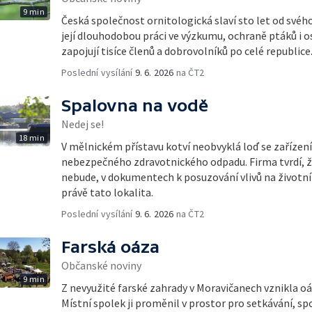
9 min
Česká společnost ornitologická slaví sto let od svéh
její dlouhodobou práci ve výzkumu, ochraně ptáků i o
zapojují tisíce členů a dobrovolníků po celé republice
Poslední vysílání
9. 6. 2026
na ČT2
Spalovna na vodě
Nedej se!
18 min
V mělnickém přístavu kotví neobvyklá loď se zařízen
nebezpečného zdravotnického odpadu. Firma tvrdí, ž
nebude, v dokumentech k posuzování vlivů na životní 
právě tato lokalita.
Poslední vysílání
9. 6. 2026
na ČT2
Farská oáza
Občanské noviny
9 min
Z nevyužité farské zahrady v Moravičanech vznikla o
Místní spolek ji proměnil v prostor pro setkávání, sp