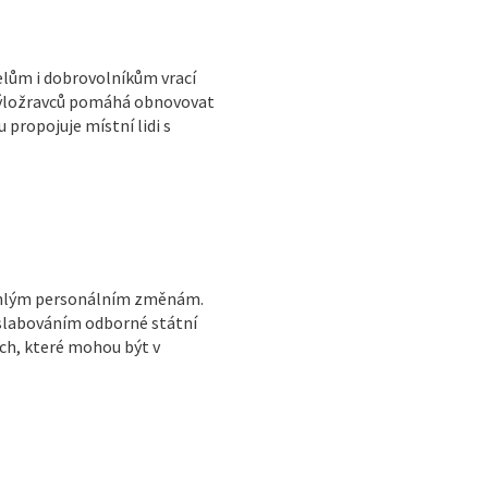
elům i dobrovolníkům vrací
 býložravců pomáhá obnovovat
 propojuje místní lidi s
sáhlým personálním změnám.
oslabováním odborné státní
ch, které mohou být v