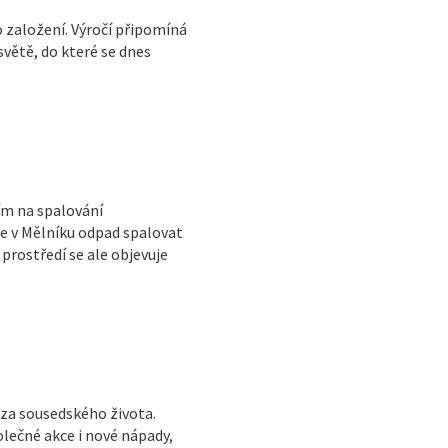
o založení. Výročí připomíná
světě, do které se dnes
.
ím na spalování
e v Mělníku odpad spalovat
prostředí se ale objevuje
áza sousedského života.
olečné akce i nové nápady,