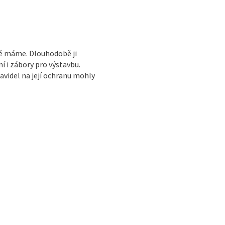
ré máme. Dlouhodobě ji
í i zábory pro výstavbu.
avidel na její ochranu mohly