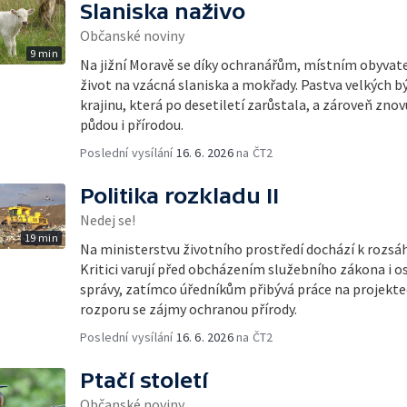
Slaniska naživo
Občanské noviny
9 min
Na jižní Moravě se díky ochranářům, místním obyvat
život na vzácná slaniska a mokřady. Pastva velkých
krajinu, která po desetiletí zarůstala, a zároveň znovu
půdou i přírodou.
Poslední vysílání
16. 6. 2026
na ČT2
Politika rozkladu II
Nedej se!
19 min
Na ministerstvu životního prostředí dochází k roz
Kritici varují před obcházením služebního zákona i 
správy, zatímco úředníkům přibývá práce na projekte
rozporu se zájmy ochranou přírody.
Poslední vysílání
16. 6. 2026
na ČT2
Ptačí století
Občanské noviny