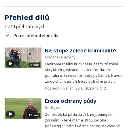
Přehled dílů
1270 přehratelných
Pouze přehratelné díly
Na stopě zelené kriminalitě
Občanské noviny
Environmentální kriminalita často zůstává
9 min
skrytá. Organizace Justice for Nature
pomáhá odhalovat případy pytláctví, trávení
živočichů i dalších trestných činů proti
přírodě. Dlouhodobým monitoringem a
Poslední vysílání
30. 6. 2026
na ČT2
dokumentací sbírá důkazy, které mohou
pomoci při jejich vyšetřování.
Eroze ochrany půdy
Nedej se!
Zemědělská půda patří k nejcennějším
19 min
zdrojům, které máme. Dlouhodobě ji
poškozuje vodní i větrná eroze, nevhodné