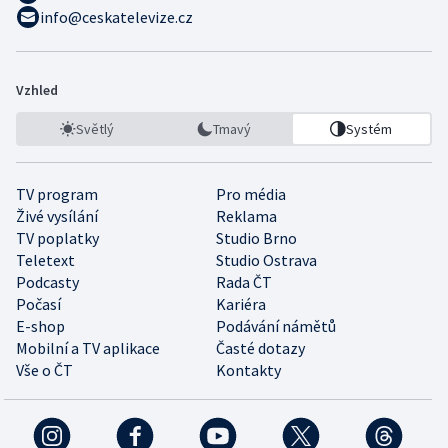
info@ceskatelevize.cz
Vzhled
Světlý
Tmavý
Systém
TV program
Pro média
Živé vysílání
Reklama
TV poplatky
Studio Brno
Teletext
Studio Ostrava
Podcasty
Rada ČT
Počasí
Kariéra
E-shop
Podávání námětů
Mobilní a TV aplikace
Časté dotazy
Vše o ČT
Kontakty