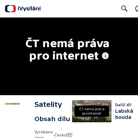
Search
ČT nemá práva 
pro internet
Satelity
Další díl
ČT nemá práva
Labská
pro internet
bouda
Obsah dílu
Vyrobeno
•
Česko