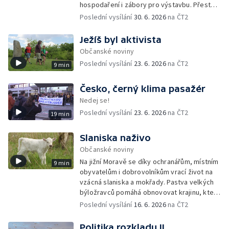
hospodaření i zábory pro výstavbu. Přesto
česká vláda připravuje změny, které by část
Poslední vysílání
30. 6. 2026
na ČT2
pravidel na její ochranu mohly rozvolnit.
Ježíš byl aktivista
Občanské noviny
Poslední vysílání
23. 6. 2026
na ČT2
9 min
Česko, černý klima pasažér
Nedej se!
Poslední vysílání
23. 6. 2026
na ČT2
19 min
Slaniska naživo
Občanské noviny
Na jižní Moravě se díky ochranářům, místním
9 min
obyvatelům i dobrovolníkům vrací život na
vzácná slaniska a mokřady. Pastva velkých
býložravců pomáhá obnovovat krajinu, která
po desetiletí zarůstala, a zároveň znovu
Poslední vysílání
16. 6. 2026
na ČT2
propojuje místní lidi s půdou i přírodou.
Politika rozkladu II