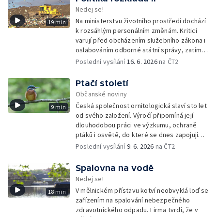
Nedej se!
Na ministerstvu životního prostředí dochází
19 min
k rozsáhlým personálním změnám. Kritici
varují před obcházením služebního zákona i
oslabováním odborné státní správy, zatímco
úředníkům přibývá práce na projektech,
Poslední vysílání
16. 6. 2026
na ČT2
které mohou být v rozporu se zájmy
ochranou přírody.
Ptačí století
Občanské noviny
Česká společnost ornitologická slaví sto let
9 min
od svého založení. Výročí připomíná její
dlouhodobou práci ve výzkumu, ochraně
ptáků i osvětě, do které se dnes zapojují
tisíce členů a dobrovolníků po celé
Poslední vysílání
9. 6. 2026
na ČT2
republice.
Spalovna na vodě
Nedej se!
V mělnickém přístavu kotví neobvyklá loď se
18 min
zařízením na spalování nebezpečného
zdravotnického odpadu. Firma tvrdí, že v