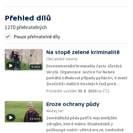
Přehled dílů
1270 přehratelných
Pouze přehratelné díly
Na stopě zelené kriminalitě
Občanské noviny
Environmentální kriminalita často zůstává
9 min
skrytá. Organizace Justice for Nature
pomáhá odhalovat případy pytláctví, trávení
živočichů i dalších trestných činů proti
přírodě. Dlouhodobým monitoringem a
Poslední vysílání
30. 6. 2026
na ČT2
dokumentací sbírá důkazy, které mohou
pomoci při jejich vyšetřování.
Eroze ochrany půdy
Nedej se!
Zemědělská půda patří k nejcennějším
19 min
zdrojům, které máme. Dlouhodobě ji
poškozuje vodní i větrná eroze, nevhodné