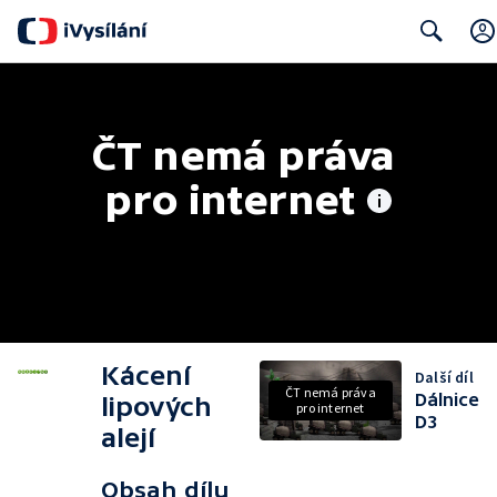
Search
ČT nemá práva 
pro internet
Kácení
Další díl
ČT nemá práva
Dálnice
lipových
pro internet
D3
alejí
Obsah dílu