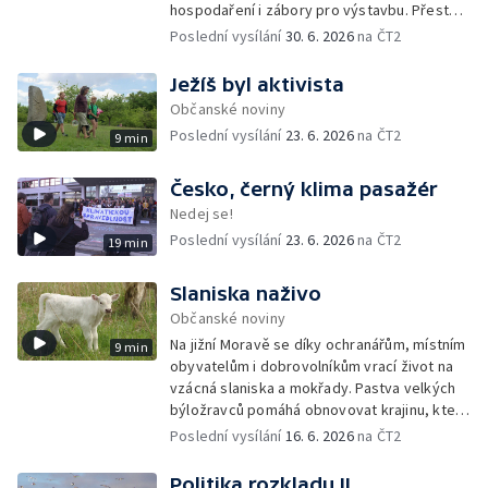
hospodaření i zábory pro výstavbu. Přesto
česká vláda připravuje změny, které by část
Poslední vysílání
30. 6. 2026
na ČT2
pravidel na její ochranu mohly rozvolnit.
Ježíš byl aktivista
Občanské noviny
Poslední vysílání
23. 6. 2026
na ČT2
9 min
Česko, černý klima pasažér
Nedej se!
Poslední vysílání
23. 6. 2026
na ČT2
19 min
Slaniska naživo
Občanské noviny
Na jižní Moravě se díky ochranářům, místním
9 min
obyvatelům i dobrovolníkům vrací život na
vzácná slaniska a mokřady. Pastva velkých
býložravců pomáhá obnovovat krajinu, která
po desetiletí zarůstala, a zároveň znovu
Poslední vysílání
16. 6. 2026
na ČT2
propojuje místní lidi s půdou i přírodou.
Politika rozkladu II