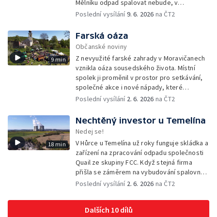
Mělníku odpad spalovat nebude, v
dokumentech k posuzování vlivů na životní
Poslední vysílání
9. 6. 2026
na ČT2
prostředí se ale objevuje právě tato lokalita.
Farská oáza
Občanské noviny
Z nevyužité farské zahrady v Moravičanech
9 min
vznikla oáza sousedského života. Místní
spolek ji proměnil v prostor pro setkávání,
společné akce i nové nápady, které
přesahují zahradu a pomáhají rozhýbat život
Poslední vysílání
2. 6. 2026
na ČT2
v celé obci.
Nechtěný investor u Temelína
Nedej se!
V Hůrce u Temelína už roky funguje skládka a
18 min
zařízení na zpracování odpadu společnosti
Quail ze skupiny FCC. Když stejná firma
přišla se záměrem na vybudování spalovny
nebezpečných odpadů, okolní obce se
Poslední vysílání
2. 6. 2026
na ČT2
postavily proti. Důvěru místních podlomily
zkušenosti s dosavadním provozem i kauza
Dalších 10 dílů
rekultivace odkališť v Mydlovarech.