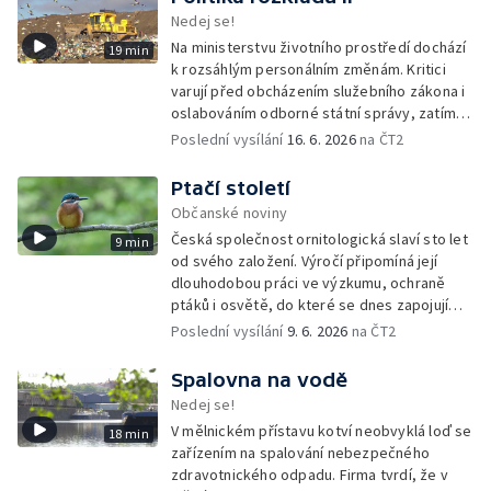
Nedej se!
Na ministerstvu životního prostředí dochází
19 min
k rozsáhlým personálním změnám. Kritici
varují před obcházením služebního zákona i
oslabováním odborné státní správy, zatímco
úředníkům přibývá práce na projektech,
Poslední vysílání
16. 6. 2026
na ČT2
které mohou být v rozporu se zájmy
ochranou přírody.
Ptačí století
Občanské noviny
Česká společnost ornitologická slaví sto let
9 min
od svého založení. Výročí připomíná její
dlouhodobou práci ve výzkumu, ochraně
ptáků i osvětě, do které se dnes zapojují
tisíce členů a dobrovolníků po celé
Poslední vysílání
9. 6. 2026
na ČT2
republice.
Spalovna na vodě
Nedej se!
V mělnickém přístavu kotví neobvyklá loď se
18 min
zařízením na spalování nebezpečného
zdravotnického odpadu. Firma tvrdí, že v