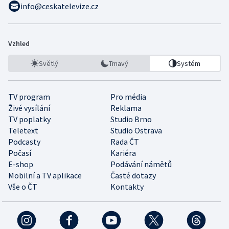
info@ceskatelevize.cz
Vzhled
Světlý
Tmavý
Systém
TV program
Pro média
Živé vysílání
Reklama
TV poplatky
Studio Brno
Teletext
Studio Ostrava
Podcasty
Rada ČT
Počasí
Kariéra
E-shop
Podávání námětů
Mobilní a TV aplikace
Časté dotazy
Vše o ČT
Kontakty