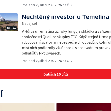
Poslední vysílání
2. 6. 2026
na ČT2
Nechtěný investor u Temelína
Nedej se!
18 min
V Hůrce u Temelína už roky funguje skládka a zařízen
společnosti Quail ze skupiny FCC. Když stejná firma 
vybudování spalovny nebezpečných odpadů, okolní obc
místních podlomily zkušenosti s dosavadním provoze
odkališť v Mydlovarech.
Poslední vysílání
2. 6. 2026
na ČT2
Dalších 10 dílů
í