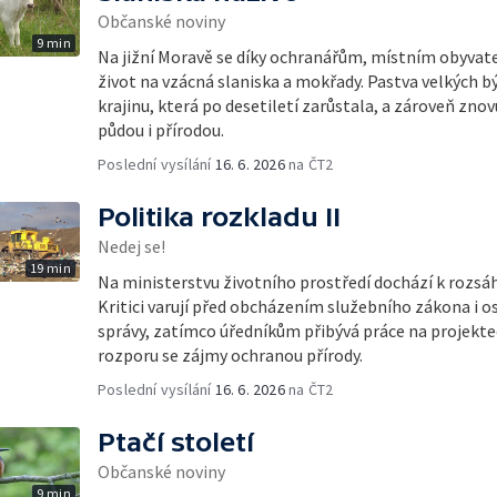
Občanské noviny
9 min
Na jižní Moravě se díky ochranářům, místním obyvat
život na vzácná slaniska a mokřady. Pastva velkých
krajinu, která po desetiletí zarůstala, a zároveň znovu
půdou i přírodou.
Poslední vysílání
16. 6. 2026
na ČT2
Politika rozkladu II
Nedej se!
19 min
Na ministerstvu životního prostředí dochází k roz
Kritici varují před obcházením služebního zákona i 
správy, zatímco úředníkům přibývá práce na projekte
rozporu se zájmy ochranou přírody.
Poslední vysílání
16. 6. 2026
na ČT2
Ptačí století
Občanské noviny
9 min