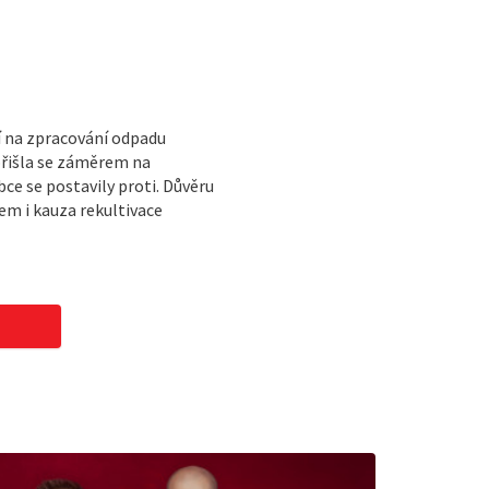
í na zpracování odpadu
přišla se záměrem na
e se postavily proti. Důvěru
m i kauza rekultivace