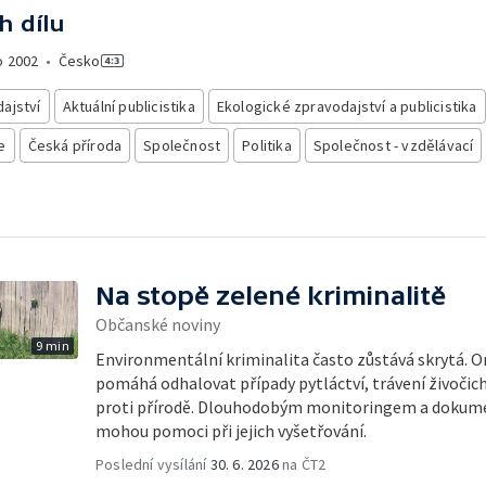
h dílu
o
2002
•
Česko
ajství
Aktuální publicistika
Ekologické zpravodajství a publicistika
e
Česká příroda
Společnost
Politika
Společnost - vzdělávací
Na stopě zelené kriminalitě
Občanské noviny
9 min
Environmentální kriminalita často zůstává skrytá. O
pomáhá odhalovat případy pytláctví, trávení živočichů
proti přírodě. Dlouhodobým monitoringem a dokumen
mohou pomoci při jejich vyšetřování.
Poslední vysílání
30. 6. 2026
na ČT2