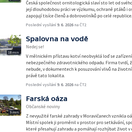
Česká společnost ornitologická slaví sto let od svéh
její dlouhodobou práci ve výzkumu, ochraně ptáků i o
zapojují tisíce členů a dobrovolníků po celé republice
Poslední vysílání
9. 6. 2026
na ČT2
Spalovna na vodě
Nedej se!
18 min
V mělnickém přístavu kotví neobvyklá loď se zařízen
nebezpečného zdravotnického odpadu. Firma tvrdí, ž
nebude, v dokumentech k posuzování vlivů na životní 
právě tato lokalita.
Poslední vysílání
9. 6. 2026
na ČT2
Farská oáza
Občanské noviny
9 min
Z nevyužité farské zahrady v Moravičanech vznikla o
Místní spolek ji proměnil v prostor pro setkávání, sp
které přesahují zahradu a pomáhají rozhýbat život v c