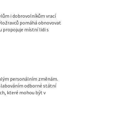
elům i dobrovolníkům vrací
 býložravců pomáhá obnovovat
 propojuje místní lidi s
sáhlým personálním změnám.
oslabováním odborné státní
ch, které mohou být v