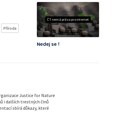
ČT nemá práva pro internet
Příroda
Nedej se !
rganizace Justice for Nature
 i dalších trestných činů
tací sbírá důkazy, které