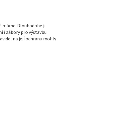
ré máme. Dlouhodobě ji
í i zábory pro výstavbu.
avidel na její ochranu mohly