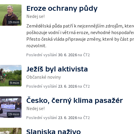
Eroze ochrany půdy
Nedej se!
19 min
Zemědělská půda patří k nejcennějším zdrojům, kte
poškozuje vodní i větrná eroze, nevhodné hospodařen
Přesto česká vláda připravuje změny, které by část pr
rozvolnit.
Poslední vysílání
30. 6. 2026
na ČT2
Ježíš byl aktivista
Občanské noviny
9 min
Poslední vysílání
23. 6. 2026
na ČT2
Česko, černý klima pasažér
Nedej se!
19 min
Poslední vysílání
23. 6. 2026
na ČT2
Slaniska naživo