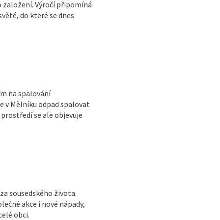
o založení. Výročí připomíná
světě, do které se dnes
.
ím na spalování
e v Mělníku odpad spalovat
prostředí se ale objevuje
áza sousedského života.
olečné akce i nové nápady,
elé obci.