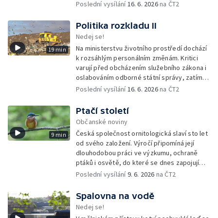
po desetiletí zarůstala, a zároveň znovu
Poslední vysílání
16. 6. 2026
na ČT2
propojuje místní lidi s půdou i přírodou.
Politika rozkladu II
Nedej se!
Na ministerstvu životního prostředí dochází
19 min
k rozsáhlým personálním změnám. Kritici
varují před obcházením služebního zákona i
oslabováním odborné státní správy, zatímco
úředníkům přibývá práce na projektech,
Poslední vysílání
16. 6. 2026
na ČT2
které mohou být v rozporu se zájmy
ochranou přírody.
Ptačí století
Občanské noviny
Česká společnost ornitologická slaví sto let
9 min
od svého založení. Výročí připomíná její
dlouhodobou práci ve výzkumu, ochraně
ptáků i osvětě, do které se dnes zapojují
tisíce členů a dobrovolníků po celé
Poslední vysílání
9. 6. 2026
na ČT2
republice.
Spalovna na vodě
Nedej se!