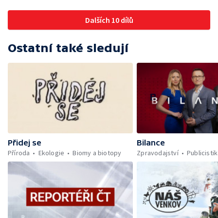
postavily proti. Důvěru místních podlomily
zkušenosti s dosavadním provozem i kauza
Dalších 10 dílů
rekultivace odkališť v Mydlovarech.
Ostatní také sledují
Přidej se
Bilance
Příroda
Ekologie
Biomy a biotopy
Zpravodajství
Publicisti