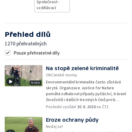
Společnost -
vzdělávací
Přehled dílů
1270 přehratelných
Pouze přehratelné díly
Na stopě zelené kriminalitě
Občanské noviny
Environmentální kriminalita často zůstává
9 min
skrytá. Organizace Justice for Nature
pomáhá odhalovat případy pytláctví, trávení
živočichů i dalších trestných činů proti
přírodě. Dlouhodobým monitoringem a
Poslední vysílání
30. 6. 2026
na ČT2
dokumentací sbírá důkazy, které mohou
pomoci při jejich vyšetřování.
Eroze ochrany půdy
Nedej se!