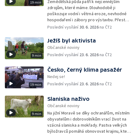
Zemědělská půda patří k nejcennějším
19 min
zdrojům, které máme. Dlouhodobě ji
poškozuje vodní i větrná eroze, nevhodné
hospodaření i zábory pro výstavbu. Přesto
česká vláda připravuje změny, které by část
Poslední vysílání
30. 6. 2026
na ČT2
pravidel na její ochranu mohly rozvolnit.
Ježíš byl aktivista
Občanské noviny
Poslední vysílání
23. 6. 2026
na ČT2
9 min
Česko, černý klima pasažér
Nedej se!
Poslední vysílání
23. 6. 2026
na ČT2
19 min
Slaniska naživo
Občanské noviny
Na jižní Moravě se díky ochranářům, místním
9 min
obyvatelům i dobrovolníkům vrací život na
vzácná slaniska a mokřady. Pastva velkých
býložravců pomáhá obnovovat krajinu, která