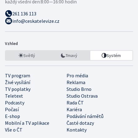
každý všední den:
8:00—16:00 hodin
261 136 113
info@ceskatelevize.cz
Vzhled
Světlý
Tmavý
Systém
TV program
Pro média
Živé vysílání
Reklama
TV poplatky
Studio Brno
Teletext
Studio Ostrava
Podcasty
Rada ČT
Počasí
Kariéra
E-shop
Podávání námětů
Mobilní a TV aplikace
Časté dotazy
Vše o ČT
Kontakty