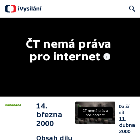
Search
ČT nemá práva 
pro internet
14.
Další
ČT nemá práva
díl
března
pro internet
11.
2000
dubna
2000
Obsah dílu