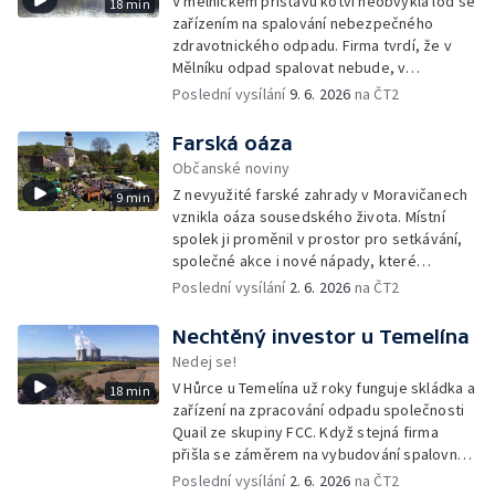
V mělnickém přístavu kotví neobvyklá loď se
18 min
zařízením na spalování nebezpečného
zdravotnického odpadu. Firma tvrdí, že v
Mělníku odpad spalovat nebude, v
dokumentech k posuzování vlivů na životní
Poslední vysílání
9. 6. 2026
na ČT2
prostředí se ale objevuje právě tato lokalita.
Farská oáza
Občanské noviny
Z nevyužité farské zahrady v Moravičanech
9 min
vznikla oáza sousedského života. Místní
spolek ji proměnil v prostor pro setkávání,
společné akce i nové nápady, které
přesahují zahradu a pomáhají rozhýbat život
Poslední vysílání
2. 6. 2026
na ČT2
v celé obci.
Nechtěný investor u Temelína
Nedej se!
V Hůrce u Temelína už roky funguje skládka a
18 min
zařízení na zpracování odpadu společnosti
Quail ze skupiny FCC. Když stejná firma
přišla se záměrem na vybudování spalovny
nebezpečných odpadů, okolní obce se
Poslední vysílání
2. 6. 2026
na ČT2