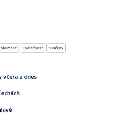
 dokument
Společnost
Menšiny
y včera a dnes
 Čechách
hlavě