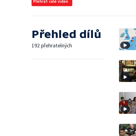
Přehrát celé video
Přehled dílů
192 přehratelných