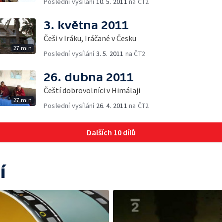
Poslední vysílání
10. 5. 2011
na ČT2
3. května 2011
Češi v Iráku, Iráčané v Česku
27 min
Poslední vysílání
3. 5. 2011
na ČT2
26. dubna 2011
Čeští dobrovolníci v Himálaji
27 min
Poslední vysílání
26. 4. 2011
na ČT2
Dalších 10 dílů
í