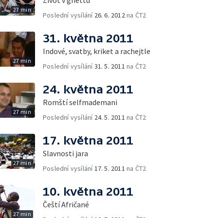
Život v ghettu
27 min
Poslední vysílání
26. 6. 2012
na ČT2
31. května 2011
Indové, svatby, kriket a rachejtle
27 min
Poslední vysílání
31. 5. 2011
na ČT2
24. května 2011
Romští selfmademani
27 min
Poslední vysílání
24. 5. 2011
na ČT2
17. května 2011
Slavnosti jara
27 min
Poslední vysílání
17. 5. 2011
na ČT2
10. května 2011
Čeští Afričané
27 min