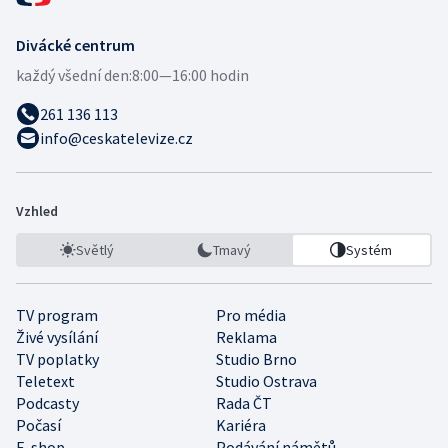
Divácké centrum
každý všední den:
8:00—16:00 hodin
261 136 113
info@ceskatelevize.cz
Vzhled
Světlý
Tmavý
Systém
TV program
Pro média
Živé vysílání
Reklama
TV poplatky
Studio Brno
Teletext
Studio Ostrava
Podcasty
Rada ČT
Počasí
Kariéra
E-shop
Podávání námětů