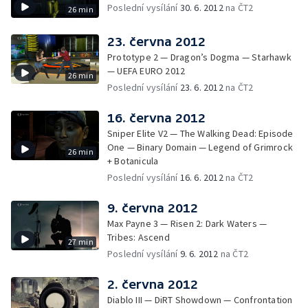
Poslední vysílání
30. 6. 2012
na ČT2
26 min
23. června 2012
Prototype 2 — Dragon’s Dogma — Starhawk
— UEFA EURO 2012
26 min
Poslední vysílání
23. 6. 2012
na ČT2
16. června 2012
Sniper Elite V2 — The Walking Dead: Episode
One — Binary Domain — Legend of Grimrock
26 min
+ Botanicula
Poslední vysílání
16. 6. 2012
na ČT2
9. června 2012
Max Payne 3 — Risen 2: Dark Waters —
Tribes: Ascend
27 min
Poslední vysílání
9. 6. 2012
na ČT2
2. června 2012
Diablo III — DiRT Showdown — Confrontation