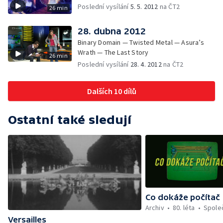
Poslední vysílání
5. 5. 2012
na ČT2
26 min
28. dubna 2012
Binary Domain — Twisted Metal — Asura’s
Wrath — The Last Story
26 min
Poslední vysílání
28. 4. 2012
na ČT2
Dalších 10 dílů
Ostatní také sledují
Co dokáže počítač
Archiv
80. léta
Spole
Versailles