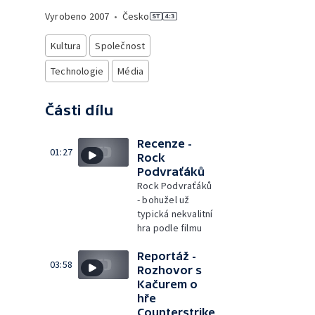
Vyrobeno
2007
•
Česko
Kultura
Společnost
Technologie
Média
Části dílu
Recenze -
01:27
Rock
Podvraťáků
Rock Podvraťáků
- bohužel už
typická nekvalitní
hra podle filmu
Reportáž -
03:58
Rozhovor s
Kačurem o
hře
Counterstrike