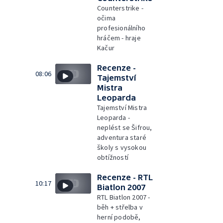
Counterstrike -
očima
profesionálního
hráčem - hraje
Kačur
Recenze -
08:06
Tajemství
Mistra
Leoparda
Tajemství Mistra
Leoparda -
neplést se Šifrou,
adventura staré
školy s vysokou
obtížností
Recenze - RTL
10:17
Biatlon 2007
RTL Biatlon 2007 -
běh + střelba v
herní podobě,