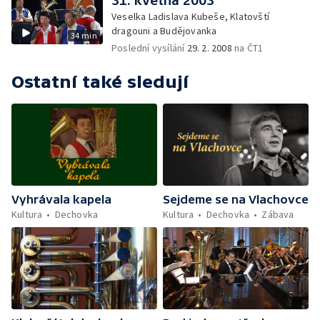
31. května 2003
Veselka Ladislava Kubeše, Klatovští
dragouni a Budějovanka
34 min
Poslední vysílání
29. 2. 2008
na ČT1
Ostatní také sledují
Vyhrávala kapela
Sejdeme se na Vlachovce
Kultura
Dechovka
Kultura
Dechovka
Zábava