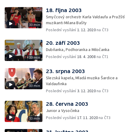
18. října 2003
Smyčcový orchestr Karla Valdaufa a Pražští
muzikanti Milana Bašty
33 min
Poslední vysílání
1. 12. 2020
na ČT3
20. září 2003
Dubňanka, Podhoranka a Miločanka
Poslední vysílání
18. 4. 2008
na ČT1
33 min
23. srpna 2003
Slezská kapela, Mladá muzika Šardice a
Valdaufinka
33 min
Poslední vysílání
3. 12. 2020
na ČT3
28. června 2003
Junior a Vysočinka
Poslední vysílání
17. 11. 2020
na ČT3
33 min