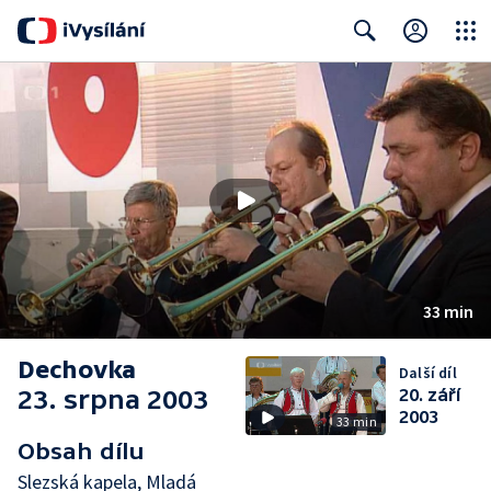
Close
Search
33 min
Dechovka
Další díl
23. srpna 2003
20. září
2003
33 min
Obsah dílu
Slezská kapela, Mladá