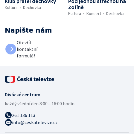
Klub přátel dechovky
Pod jednou střechou na
Žofíně
Kultura
Dechovka
Kultura
Koncert
Dechovka
Napište nám
Otevřít
kontaktní
formulář
Divácké centrum
každý všední den:
8:00—16:00 hodin
261 136 113
info@ceskatelevize.cz