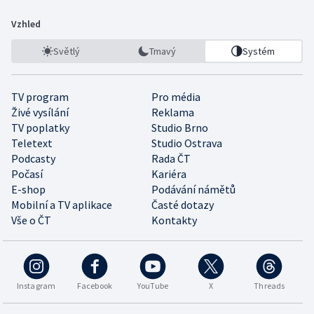
Vzhled
Světlý
Tmavý
Systém
TV program
Pro média
Živé vysílání
Reklama
TV poplatky
Studio Brno
Teletext
Studio Ostrava
Podcasty
Rada ČT
Počasí
Kariéra
E-shop
Podávání námětů
Mobilní a TV aplikace
Časté dotazy
Vše o ČT
Kontakty
Instagram
Facebook
YouTube
X
Threads