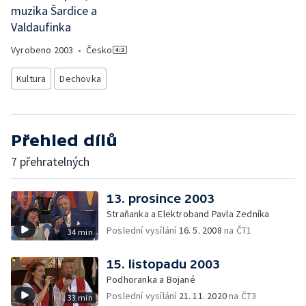
muzika Šardice a
Valdaufinka
Vyrobeno
2003
•
Česko
Kultura
Dechovka
Přehled dílů
7 přehratelných
13. prosince 2003
Straňanka a Elektroband Pavla Zedníka
Poslední vysílání
16. 5. 2008
na ČT1
34 min
15. listopadu 2003
Podhoranka a Bojané
Poslední vysílání
21. 11. 2020
na ČT3
33 min