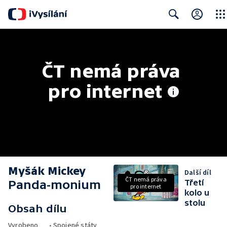
Close
Search
ČT nemá práva 
pro internet
Myšák Mickey
Další díl
ČT nemá práva
Panda-monium
Třetí
pro internet
kolo u
stolu
Obsah dílu
Vyrobeno
•
Spojené státy