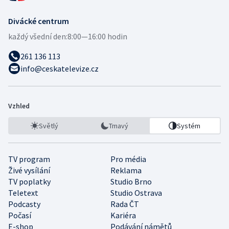
Divácké centrum
každý všední den:
8:00—16:00 hodin
261 136 113
info@ceskatelevize.cz
Vzhled
Světlý
Tmavý
Systém
TV program
Pro média
Živé vysílání
Reklama
TV poplatky
Studio Brno
Teletext
Studio Ostrava
Podcasty
Rada ČT
Počasí
Kariéra
E-shop
Podávání námětů