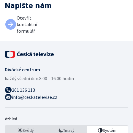
Napište nám
Otevřít
kontaktní
formulář
Divácké centrum
každý všední den:
8:00—16:00 hodin
261 136 113
info@ceskatelevize.cz
Vzhled
Světlý
Tmavý
Systém