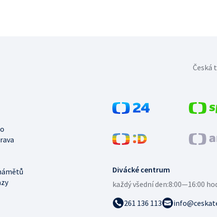
Česká t
no
trava
Divácké centrum
námětů
azy
každý všední den:
8:00—16:00 ho
261 136 113
info@ceskate