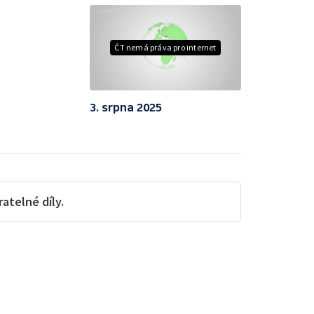
ČT nemá práva pro internet
3. srpna 2025
telné díly.