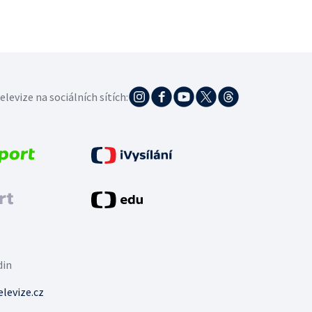
elevize na sociálních sítích:
din
levize.cz