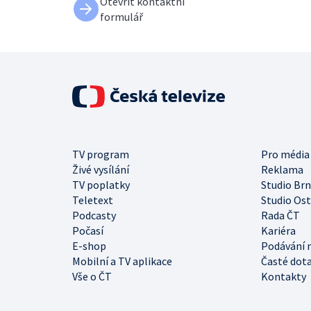
Otevřít kontaktní
formulář
TV program
Pro média
Živé vysílání
Reklama
TV poplatky
Studio Br
Teletext
Studio Os
Podcasty
Rada ČT
Počasí
Kariéra
E-shop
Podávání 
Mobilní a TV aplikace
Časté dot
Vše o ČT
Kontakty