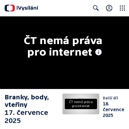
Close
Search
ČT nemá práva 
pro internet
Branky, body,
Další díl
ČT nemá práva
vteřiny
18.
pro internet
července
17. července
2025
2025