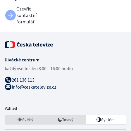
Otevřít
kontaktní
formulář
Divácké centrum
každý všední den:
8:00—16:00 hodin
261 136 113
info@ceskatelevize.cz
Vzhled
Světlý
Tmavý
Systém