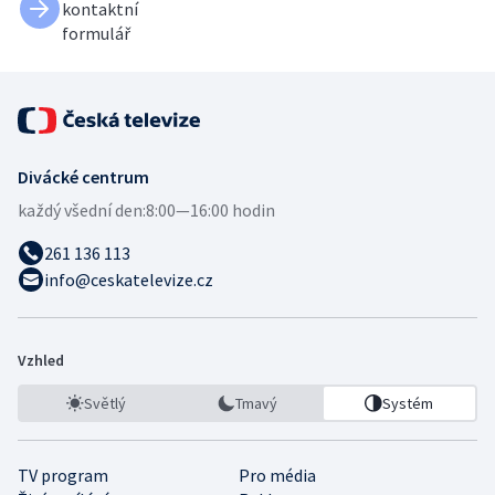
kontaktní
formulář
Divácké centrum
každý všední den:
8:00—16:00 hodin
261 136 113
info@ceskatelevize.cz
Vzhled
Světlý
Tmavý
Systém
TV program
Pro média