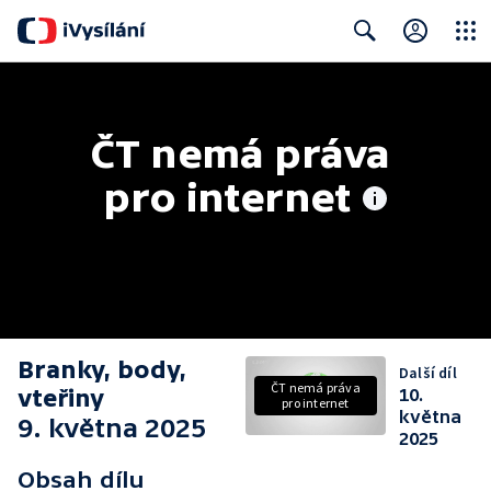
Close
Search
ČT nemá práva 
pro internet
Branky, body,
Další díl
ČT nemá práva
vteřiny
10.
pro internet
května
9. května 2025
2025
Obsah dílu