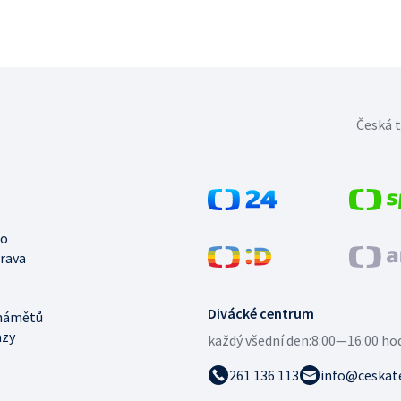
Česká t
no
trava
Divácké centrum
námětů
azy
každý všední den:
8:00—16:00 ho
261 136 113
info@ceskate