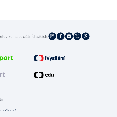
elevize na sociálních sítích:
din
levize.cz