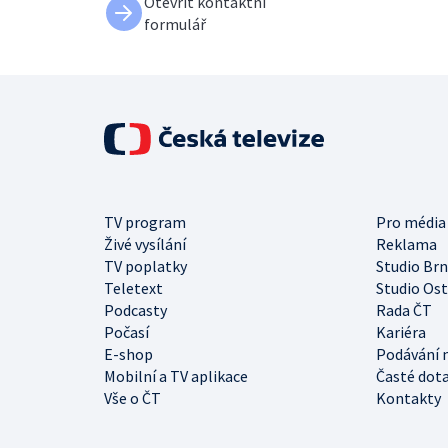
Otevřít kontaktní
formulář
TV program
Pro média
Živé vysílání
Reklama
TV poplatky
Studio Br
Teletext
Studio Os
Podcasty
Rada ČT
Počasí
Kariéra
E-shop
Podávání 
Mobilní a TV aplikace
Časté dot
Vše o ČT
Kontakty