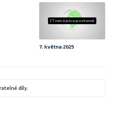
ČT nemá práva pro internet
7. května 2025
telné díly.