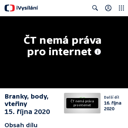
Close
Search
ČT nemá práva 
pro internet
Branky, body,
Další díl
ČT nemá práva
vteřiny
16. října
pro internet
2020
15. října 2020
Obsah dílu