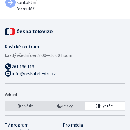
kontaktní
formulář
Divácké centrum
každý všední den:
8:00—16:00 hodin
261 136 113
info@ceskatelevize.cz
Vzhled
Světlý
Tmavý
Systém
TV program
Pro média