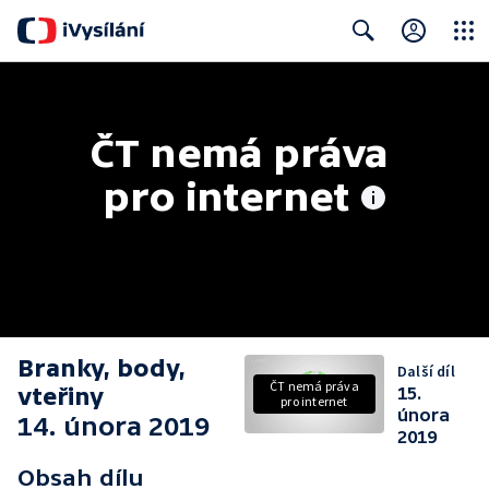
Close
Search
ČT nemá práva 
pro internet
Branky, body,
Další díl
ČT nemá práva
vteřiny
15.
pro internet
února
14. února 2019
2019
Obsah dílu