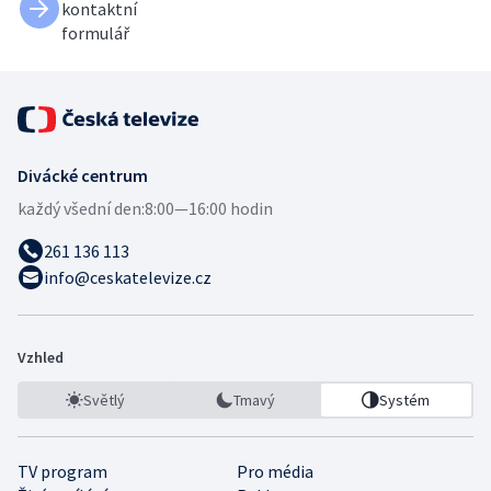
kontaktní
formulář
Divácké centrum
každý všední den:
8:00—16:00 hodin
261 136 113
info@ceskatelevize.cz
Vzhled
Světlý
Tmavý
Systém
TV program
Pro média