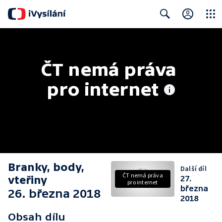
Close
Search
ČT nemá práva 
pro internet
Branky, body,
Další díl
ČT nemá práva
vteřiny
27.
pro internet
března
26. března 2018
2018
Obsah dílu