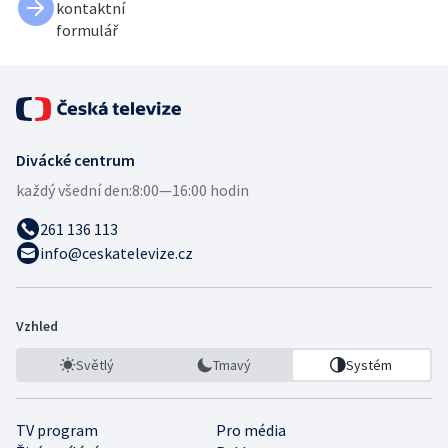
kontaktní
formulář
Divácké centrum
každý všední den:
8:00—16:00 hodin
261 136 113
info@ceskatelevize.cz
Vzhled
Světlý
Tmavý
Systém
TV program
Pro média