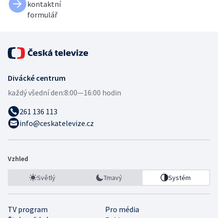
kontaktní
formulář
Divácké centrum
každý všední den:
8:00—16:00 hodin
261 136 113
info@ceskatelevize.cz
Vzhled
Světlý
Tmavý
Systém
TV program
Pro média