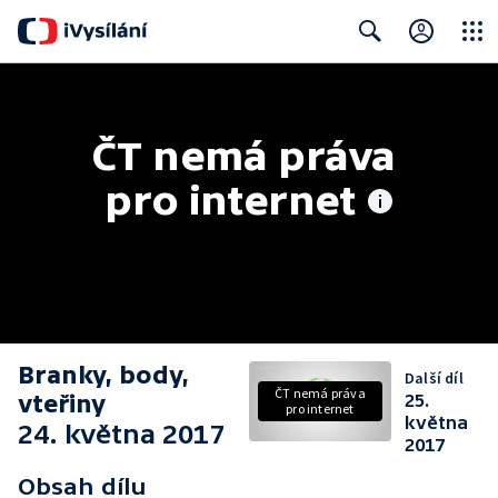
Close
Search
ČT nemá práva 
pro internet
Branky, body,
Další díl
ČT nemá práva
vteřiny
25.
pro internet
května
24. května 2017
2017
Obsah dílu