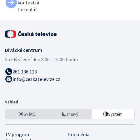
kontaktní
formulář
Divácké centrum
každý všední den:
8:00—16:00 hodin
261 136 113
info@ceskatelevize.cz
Vzhled
Světlý
Tmavý
Systém
TV program
Pro média