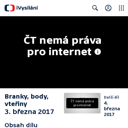
Close
Search
ČT nemá práva 
pro internet
Branky, body,
Další díl
ČT nemá práva
vteřiny
4.
pro internet
března
3. března 2017
2017
Obsah dílu