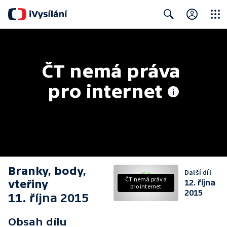
Close
Search
ČT nemá práva 
pro internet
Branky, body,
Další díl
ČT nemá práva
vteřiny
12. října
pro internet
2015
11. října 2015
Obsah dílu