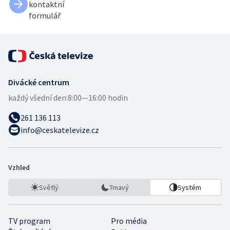
kontaktní
formulář
Divácké centrum
každý všední den:
8:00—16:00 hodin
261 136 113
info@ceskatelevize.cz
Vzhled
Světlý
Tmavý
Systém
TV program
Pro média