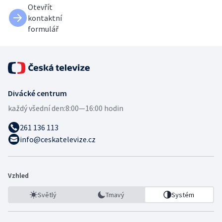
Otevřít
kontaktní
formulář
Divácké centrum
každý všední den:
8:00—16:00 hodin
261 136 113
info@ceskatelevize.cz
Vzhled
Světlý
Tmavý
Systém