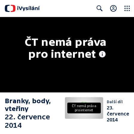
Close
Search
ČT nemá práva 
pro internet
Branky, body,
Další díl
ČT nemá práva
vteřiny
23.
pro internet
července
22. července
2014
2014