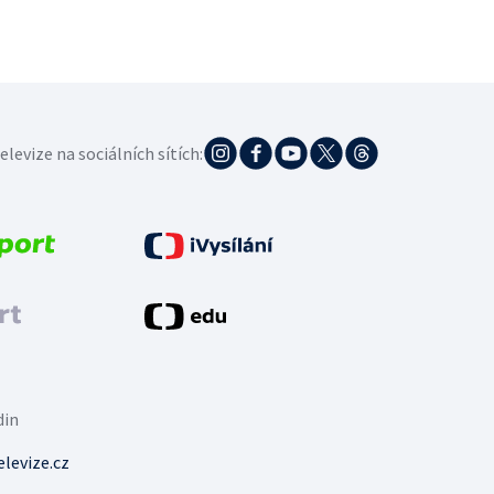
elevize na sociálních sítích:
din
levize.cz