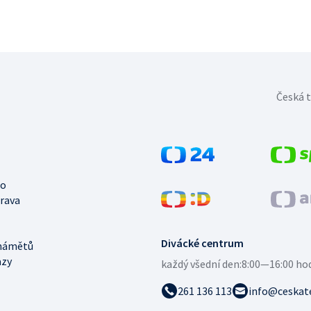
Česká t
no
trava
Divácké centrum
námětů
azy
každý všední den:
8:00—16:00 ho
261 136 113
info@ceskate