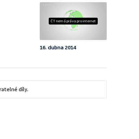
ČT nemá práva pro internet
16. dubna 2014
telné díly.