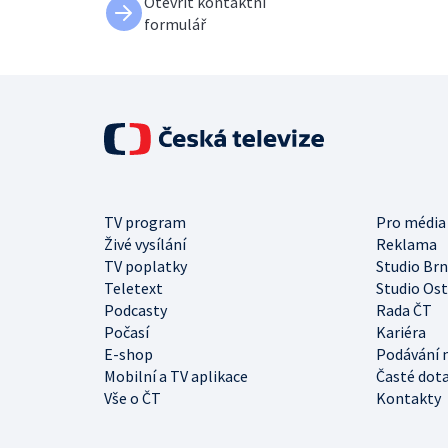
Otevřít kontaktní
formulář
TV program
Pro média
Živé vysílání
Reklama
TV poplatky
Studio Br
Teletext
Studio Os
Podcasty
Rada ČT
Počasí
Kariéra
E-shop
Podávání 
Mobilní a TV aplikace
Časté dot
Vše o ČT
Kontakty