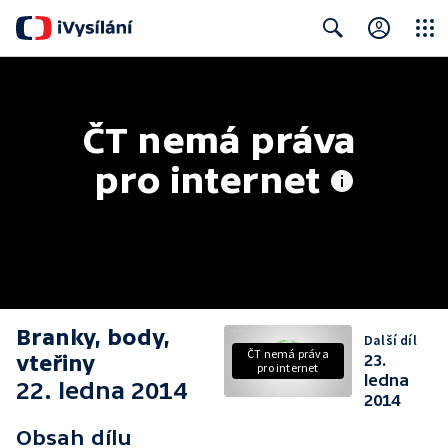
Close
Search
ČT nemá práva 
pro internet
Branky, body,
Další díl
ČT nemá práva
vteřiny
23.
pro internet
ledna
22. ledna 2014
2014
Obsah dílu