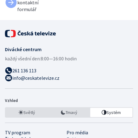
kontaktní
formulář
Divácké centrum
každý všední den:
8:00—16:00 hodin
261 136 113
info@ceskatelevize.cz
Vzhled
Světlý
Tmavý
Systém
TV program
Pro média