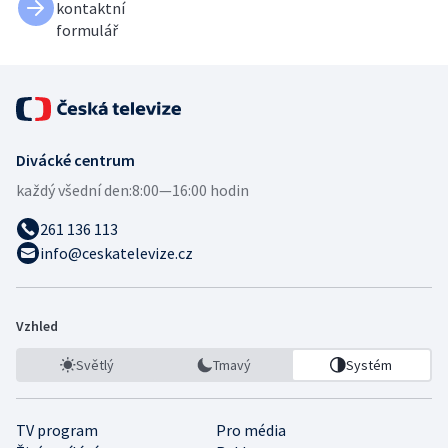
kontaktní
formulář
Divácké centrum
každý všední den:
8:00—16:00 hodin
261 136 113
info@ceskatelevize.cz
Vzhled
Světlý
Tmavý
Systém
TV program
Pro média