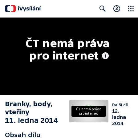
Close
Search
ČT nemá práva 
pro internet
Branky, body,
Další díl
ČT nemá práva
vteřiny
12.
pro internet
ledna
11. ledna 2014
2014
Obsah dílu