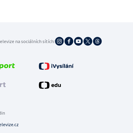
elevize na sociálních sítích:
din
levize.cz