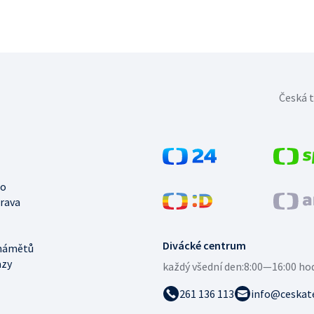
Česká t
no
trava
Divácké centrum
námětů
azy
každý všední den:
8:00—16:00 ho
261 136 113
info@ceskate