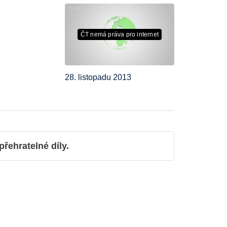
ČT nemá práva pro internet
28. listopadu 2013
ehratelné díly.