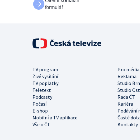
Otevřít kontaktní
formulář
TV program
Pro média
Živé vysílání
Reklama
TV poplatky
Studio Br
Teletext
Studio Os
Podcasty
Rada ČT
Počasí
Kariéra
E-shop
Podávání 
Mobilní a TV aplikace
Časté dot
Vše o ČT
Kontakty