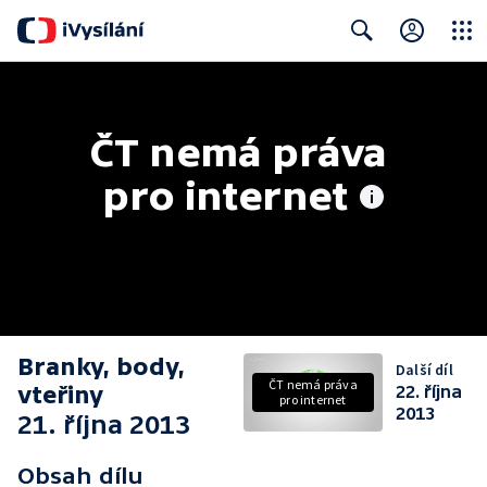
Close
Search
ČT nemá práva 
pro internet
Branky, body,
Další díl
ČT nemá práva
vteřiny
22. října
pro internet
2013
21. října 2013
Obsah dílu