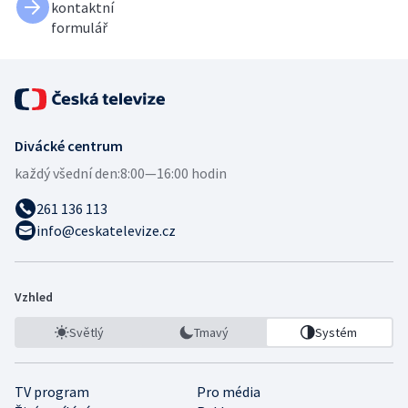
kontaktní
formulář
Divácké centrum
každý všední den:
8:00—16:00 hodin
261 136 113
info@ceskatelevize.cz
Vzhled
Světlý
Tmavý
Systém
TV program
Pro média