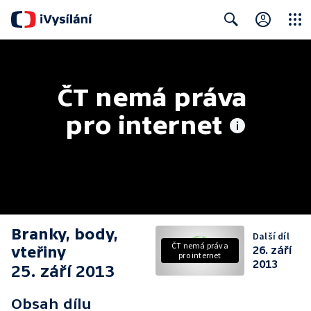
Close
Search
ČT nemá práva 
pro internet
Branky, body,
Další díl
ČT nemá práva
vteřiny
26. září
pro internet
2013
25. září 2013
Obsah dílu