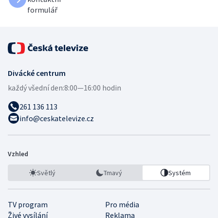
formulář
Divácké centrum
každý všední den:
8:00—16:00 hodin
261 136 113
info@ceskatelevize.cz
Vzhled
Světlý
Tmavý
Systém
TV program
Pro média
Živé vysílání
Reklama