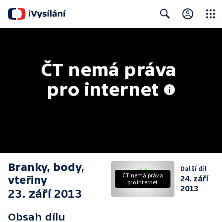
Close
Search
ČT nemá práva 
pro internet
Branky, body,
Další díl
ČT nemá práva
vteřiny
24. září
pro internet
2013
23. září 2013
Obsah dílu