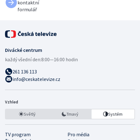
kontaktní
formulář
Divácké centrum
každý všední den:
8:00—16:00 hodin
261 136 113
info@ceskatelevize.cz
Vzhled
Světlý
Tmavý
Systém
TV program
Pro média