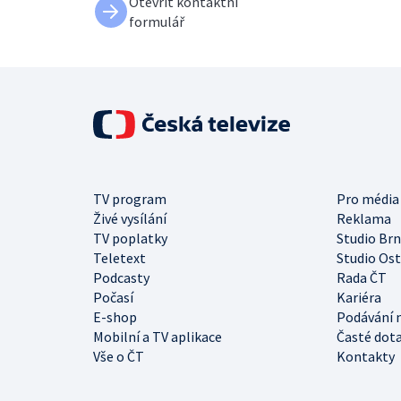
Otevřít kontaktní
formulář
TV program
Pro média
Živé vysílání
Reklama
TV poplatky
Studio Br
Teletext
Studio Os
Podcasty
Rada ČT
Počasí
Kariéra
E-shop
Podávání 
Mobilní a TV aplikace
Časté dot
Vše o ČT
Kontakty