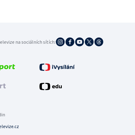
elevize na sociálních sítích:
din
levize.cz