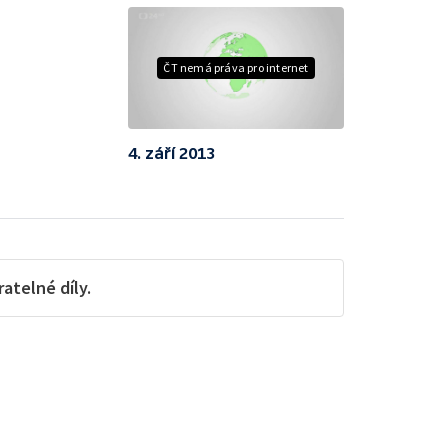
ČT nemá práva pro internet
4. září 2013
telné díly.