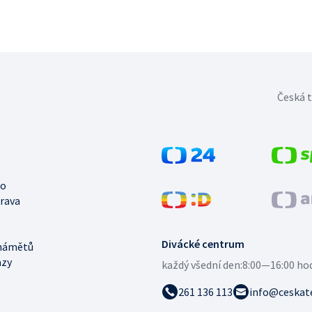
Česká t
no
trava
Divácké centrum
námětů
azy
každý všední den:
8:00—16:00 ho
261 136 113
info@ceskate