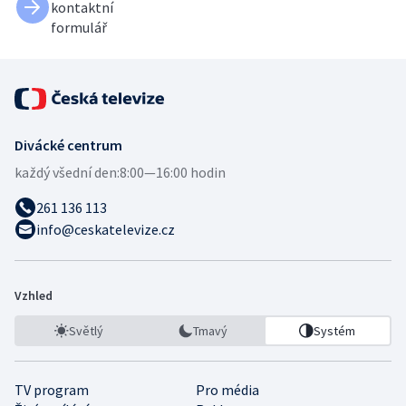
kontaktní
formulář
Divácké centrum
každý všední den:
8:00—16:00 hodin
261 136 113
info@ceskatelevize.cz
Vzhled
Světlý
Tmavý
Systém
TV program
Pro média