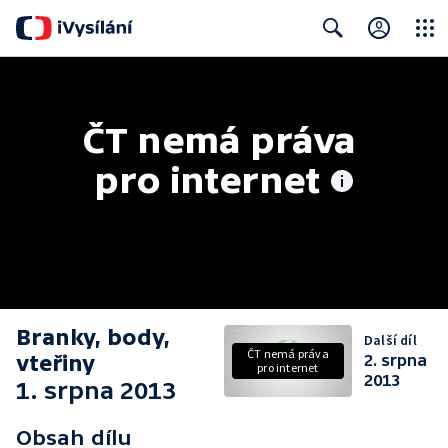
Close
Search
ČT nemá práva 
pro internet
Branky, body,
Další díl
ČT nemá práva
vteřiny
2. srpna
pro internet
2013
1. srpna 2013
Obsah dílu