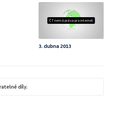
ČT nemá práva pro internet
3. dubna 2013
telné díly.