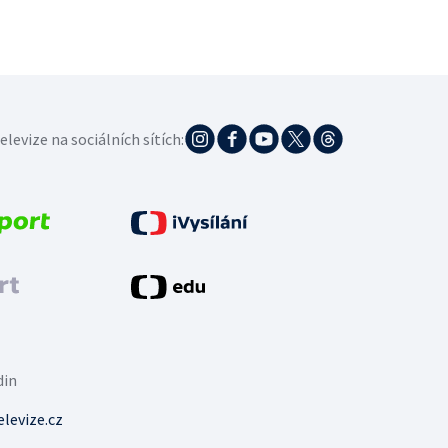
elevize na sociálních sítích:
din
levize.cz