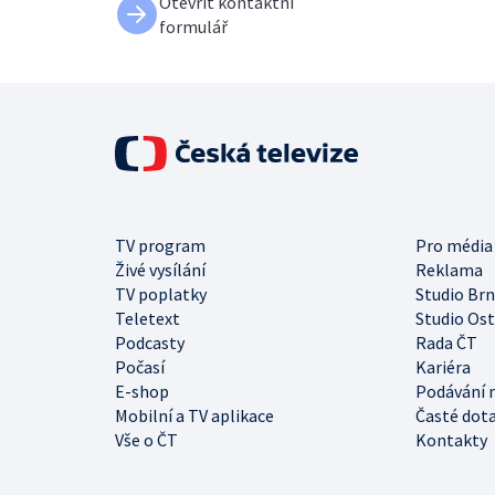
Otevřít kontaktní
formulář
TV program
Pro média
Živé vysílání
Reklama
TV poplatky
Studio Br
Teletext
Studio Os
Podcasty
Rada ČT
Počasí
Kariéra
E-shop
Podávání 
Mobilní a TV aplikace
Časté dot
Vše o ČT
Kontakty