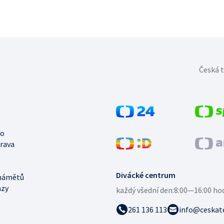
Česká t
no
trava
Divácké centrum
námětů
azy
každý všední den:
8:00—16:00 ho
261 136 113
info@ceskate