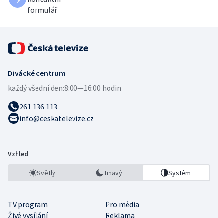
formulář
Divácké centrum
každý všední den:
8:00—16:00 hodin
261 136 113
info@ceskatelevize.cz
Vzhled
Světlý
Tmavý
Systém
TV program
Pro média
Živé vysílání
Reklama