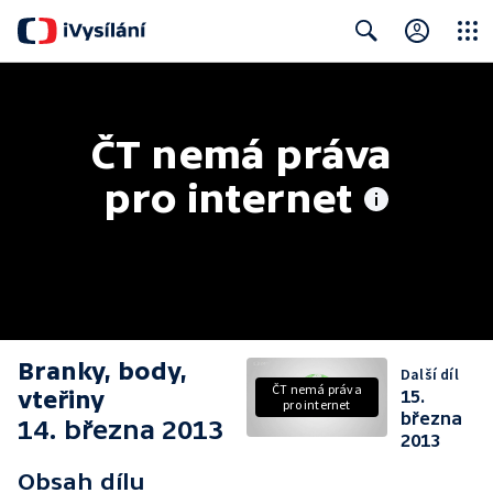
Close
Search
ČT nemá práva 
pro internet
Branky, body,
Další díl
ČT nemá práva
vteřiny
15.
pro internet
března
14. března 2013
2013
Obsah dílu