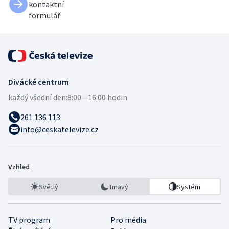
kontaktní
formulář
Divácké centrum
každý všední den:
8:00—16:00 hodin
261 136 113
info@ceskatelevize.cz
Vzhled
Světlý
Tmavý
Systém
TV program
Pro média