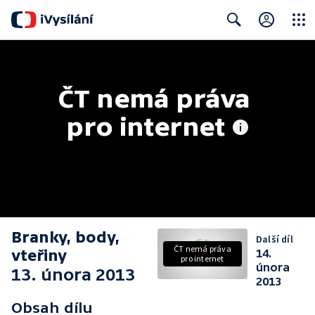
Close
Search
ČT nemá práva 
pro internet
Branky, body,
Další díl
ČT nemá práva
vteřiny
14.
pro internet
února
13. února 2013
2013
Obsah dílu