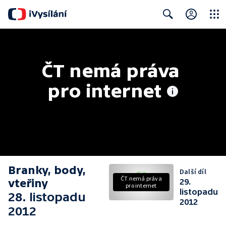
Close
Search
ČT nemá práva 
pro internet
Branky, body,
Další díl
ČT nemá práva
vteřiny
29.
pro internet
listopadu
28. listopadu
2012
2012