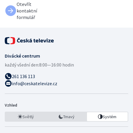
Otevřít
kontaktní
formulář
Divácké centrum
každý všední den:
8:00—16:00 hodin
261 136 113
info@ceskatelevize.cz
Vzhled
Světlý
Tmavý
Systém