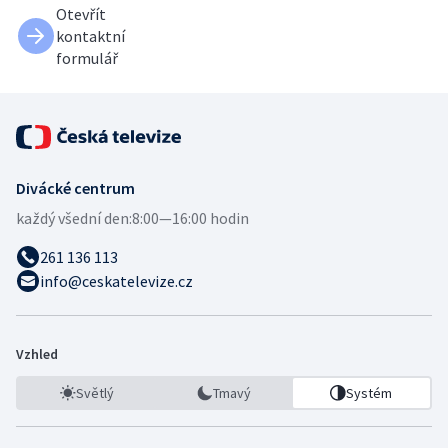
Otevřít
kontaktní
formulář
Divácké centrum
každý všední den:
8:00—16:00 hodin
261 136 113
info@ceskatelevize.cz
Vzhled
Světlý
Tmavý
Systém