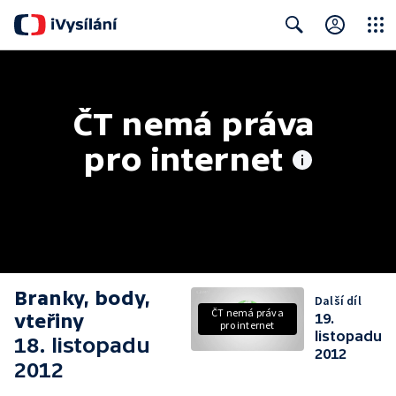
Close
Search
ČT nemá práva 
pro internet
Branky, body,
Další díl
ČT nemá práva
vteřiny
19.
pro internet
listopadu
18. listopadu
2012
2012