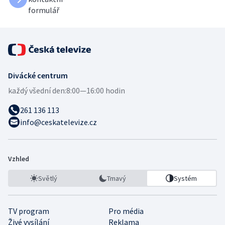
formulář
Divácké centrum
každý všední den:
8:00—16:00 hodin
261 136 113
info@ceskatelevize.cz
Vzhled
Světlý
Tmavý
Systém
TV program
Pro média
Živé vysílání
Reklama