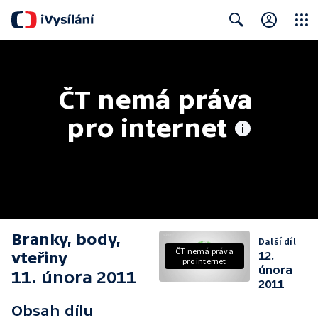
Close
Search
ČT nemá práva 
pro internet
Branky, body,
Další díl
ČT nemá práva
vteřiny
12.
pro internet
února
11. února 2011
2011
Obsah dílu