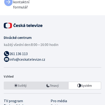
kontaktní
formulář
Divácké centrum
každý všední den:
8:00—16:00 hodin
261 136 113
info@ceskatelevize.cz
Vzhled
Světlý
Tmavý
Systém
TV program
Pro média