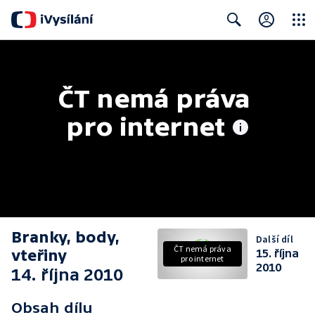
Close
Search
ČT nemá práva 
pro internet
Branky, body,
Další díl
ČT nemá práva
vteřiny
15. října
pro internet
2010
14. října 2010
Obsah dílu