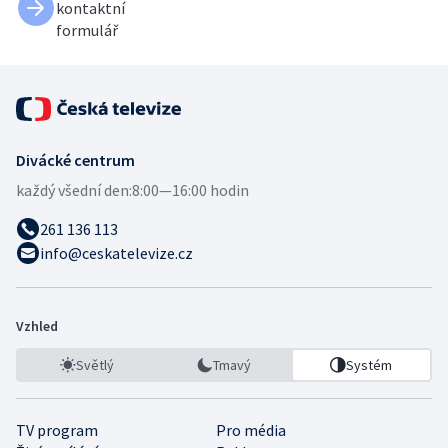
kontaktní
formulář
Divácké centrum
každý všední den:
8:00—16:00 hodin
261 136 113
info@ceskatelevize.cz
Vzhled
Světlý
Tmavý
Systém
TV program
Pro média