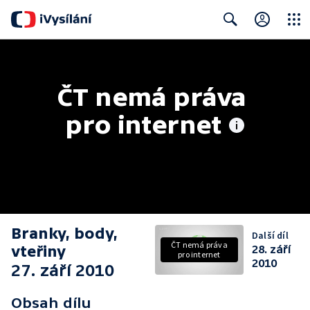
Close
Search
ČT nemá práva 
pro internet
Branky, body,
Další díl
ČT nemá práva
vteřiny
28. září
pro internet
2010
27. září 2010
Obsah dílu